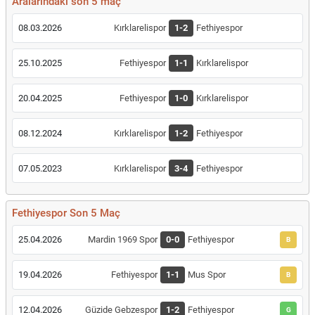
Aralarındaki son 5 maç
08.03.2026
Kırklarelispor
1-2
Fethiyespor
25.10.2025
Fethiyespor
1-1
Kırklarelispor
20.04.2025
Fethiyespor
1-0
Kırklarelispor
08.12.2024
Kırklarelispor
1-2
Fethiyespor
07.05.2023
Kırklarelispor
3-4
Fethiyespor
Fethiyespor Son 5 Maç
25.04.2026
Mardin 1969 Spor
0-0
Fethiyespor
B
19.04.2026
Fethiyespor
1-1
Mus Spor
B
12.04.2026
Güzide Gebzespor
1-2
Fethiyespor
G