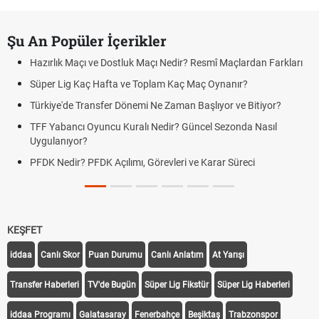
Şu An Popüler İçerikler
Hazırlık Maçı ve Dostluk Maçı Nedir? Resmî Maçlardan Farkları
Süper Lig Kaç Hafta ve Toplam Kaç Maç Oynanır?
Türkiye'de Transfer Dönemi Ne Zaman Başlıyor ve Bitiyor?
TFF Yabancı Oyuncu Kuralı Nedir? Güncel Sezonda Nasıl
Uygulanıyor?
PFDK Nedir? PFDK Açılımı, Görevleri ve Karar Süreci
KEŞFET
iddaa
Canlı Skor
Puan Durumu
Canlı Anlatım
At Yarışı
Transfer Haberleri
TV'de Bugün
Süper Lig Fikstür
Süper Lig Haberleri
iddaa Programı
Galatasaray
Fenerbahçe
Beşiktaş
Trabzonspor