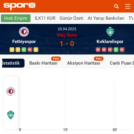
İLK11 KUR
Günün Özeti
At Yarışı Bankoları
TV
Hızlı Erişim
20.04.2025
Maç Sonu
Fethiyespor
Kırklarelispor
1 - 0
B
B
G
M
B
M
M
M
G
M
Yeni
Yeni
İstatistik
Baskı Haritası
Aksiyon Haritası
Canlı Puan
0'
15'
30'