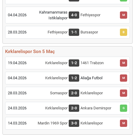
Kahramanmaras
04.04.2026
4-0
Fethiyespor
M
Istiklalspor
28.03.2026
Fethiyespor
1-1
Bursaspor
B
Kırklarelispor Son 5 Maç
19.04.2026
Kırklarelispor
1-2
1461 Trabzon
M
04.04.2026
Kırklarelispor
1-2
Aliağa Futbol
M
28.03.2026
Somaspor
2-0
Kırklarelispor
M
24.03.2026
Kırklarelispor
2-0
Ankara Demirspor
G
14.03.2026
Mardin 1969 Spor
3-0
Kırklarelispor
M