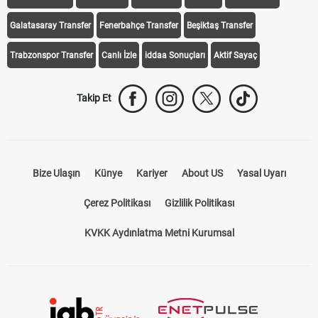
Galatasaray Transfer
Fenerbahçe Transfer
Beşiktaş Transfer
Trabzonspor Transfer
Canlı İzle
iddaa Sonuçları
Aktif Sayaç
Takip Et
Bize Ulaşın
Künye
Kariyer
About US
Yasal Uyarı
Çerez Politikası
Gizlilik Politikası
KVKK Aydınlatma Metni Kurumsal