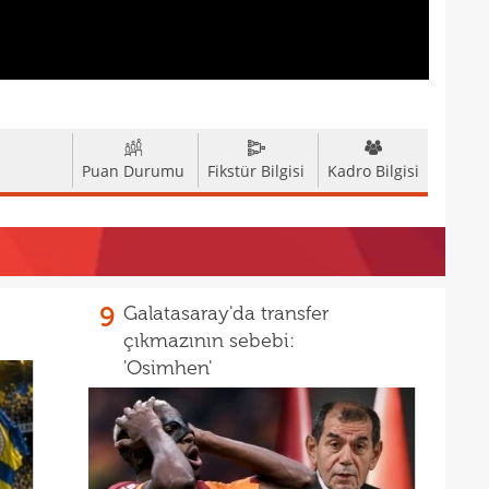
17
17
17
5 yı
16
aldı
kattı
Puan Durumu
Fikstür Bilgisi
Kadro Bilgisi
9
Galatasaray'da transfer
çıkmazının sebebi:
'Osimhen'