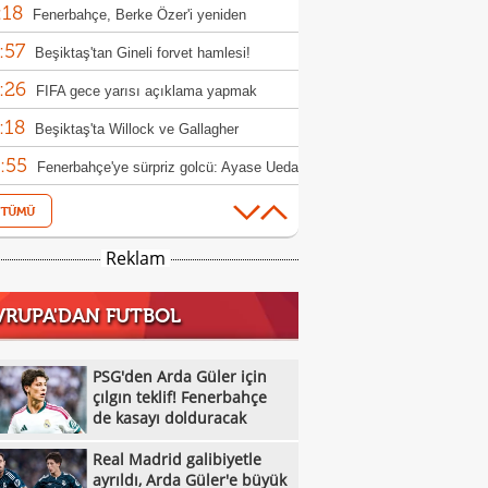
:18
Fenerbahçe, Berke Özer'i yeniden
:57
osuna katmak istiyor
Beşiktaş'tan Gineli forvet hamlesi!
:26
FIFA gece yarısı açıklama yapmak
:18
nda kaldı!
Beşiktaş'ta Willock ve Gallagher
:55
sferlerinde flaş gelişme
Fenerbahçe'ye sürpriz golcü: Ayase Ueda
:44
Galatasaray'dan Deniz Gül için hamle!
:15
Renato Veiga'dan Galatasaray yanıtı! İşte
Reklam
:06
adaki para
Abdullah Kavukcu'nun hesabı spam
VRUPA'DAN FUTBOL
:59
ırısına uğradı!
Milli masa tenisçiler, WTT Avrupa
:52
h'e ilk turda veda etti
Beşiktaş'ta forvet harekatı! Vlahovic,
PSG'den Arda Güler için
:39
s ve David
çılgın teklif! Fenerbahçe
Osman Zeki Korkmaz: "Bir gol fazla
de kasayı dolduracak
:37
k"
Bülent Korkmaz: "Lige 3 puanla
Real Madrid galibiyetle
:23
amak iyiydi"
Real Madrid galibiyetle ayrıldı, Arda
ayrıldı, Arda Güler'e büyük