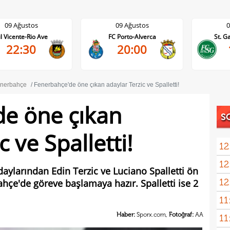
09 Ağustos
09 Ağustos
FC Porto-Alverca
St. Gallen-FC Luzern
20:00
17:30
nerbahçe
Fenerbahçe'de öne çıkan adaylar Terzic ve Spalletti!
e öne çıkan
S
 ve Spalletti!
12
12
Madr
ylarından Edin Terzic ve Luciano Spalletti ön
12
bahçe'de göreve başlamaya hazır. Spalletti ise 2
Fene
11
Haber:
Sporx.com,
Fotoğraf:
AA
11