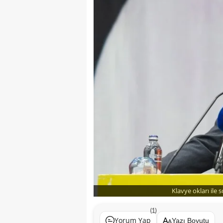
Klavye okları ile 
(1)
Yorum Yap
Yazı Boyutu