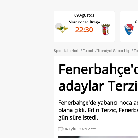
09 Ağustos
09 Ağustos
Moreirense-Braga
Gil Vicente-Rio Ave
<
22:30
22:30
Spor Haberleri
Futbol
Trendyol Süper Lig
Fe
Fenerbahçe'd
adaylar Terzic
Fenerbahçe'de yabancı hoca ada
plana çıktı. Edin Terzic, Fener
gün süre istedi.
04 Eylül 2025 22:59