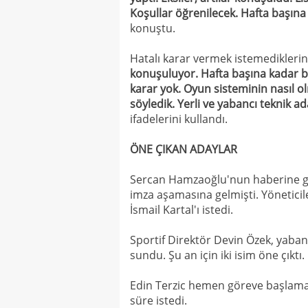
Koşullar öğrenilecek. Hafta başına
konuştu.
Hatalı karar vermek istemediklerini
konuşuluyor. Hafta başına kadar bu
karar yok. Oyun sisteminin nasıl ol
söyledik. Yerli ve yabancı teknik 
ifadelerini kullandı.
ÖNE ÇIKAN ADAYLAR
Sercan Hamzaoğlu'nun haberine gör
imza aşamasına gelmişti. Yöneticile
İsmail Kartal'ı istedi.
Sportif Direktör Devin Özek, yaban
sundu. Şu an için iki isim öne çıktı.
Edin Terzic hemen göreve başlamay
süre istedi.