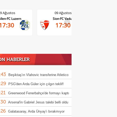
09 Ağustos
09 Ağustos
Sion-FC Vaduz
Basel-Thun
>
17:30
17:30
ON HABERLER
:43
Beşiktaş'ın Vlahovic transferine Atletico
:29
id engeli
PSG'den Arda Güler için çılgın teklif!
:21
rbahçe de kasayı dolduracak
Greenwood Fenerbahçe'de formayı kaptı
:30
Arsenal'in Gabriel Jesus talebi belli oldu
:26
Galatasaray, Arda Ünyay'ı bırakmıyor