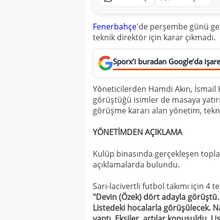
Fenerbahçe
'de perşembe günü gerç
teknik direktör için karar çıkmadı.
Sporx’i buradan Google’da işaret
Yöneticilerden Hamdi Akın, İsmail K
görüştüğü isimler de masaya yatır
görüşme kararı alan yönetim, teknik
YÖNETİMDEN AÇIKLAMA
Kulüp binasında gerçekleşen topla
açıklamalarda bulundu.
Sarı-lacivertli futbol takımı için
"Devin (Özek) dört adayla görüştü. 
Listedeki hocalarla görüşülecek. N
yaptı. Eksiler, artılar konuşuldu. L