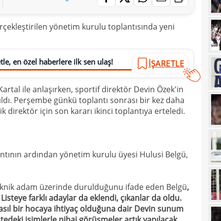
00
Güle
ekleştirilen yönetim kurulu toplantısında yeni
23
kadr
23
tran
23
le, en özel haberlere ilk sen ulaş!
Özbe
İŞARETLE
23
adım
artal ile anlaşırken, sportif direktör Devin Özek'in
23
Keçi
ıldı. Perşembe günkü toplantı sonrası bir kez daha
 direktör için son kararı ikinci toplantıya erteledi.
23
veda
23
göm
23
gali
ntının ardından yönetim kurulu üyesi Hulusi Belgü,
22
hare
22
 4 teknik adam üzerinde durulduğunu ifade eden Belgü
,
Listeye farklı adaylar da eklendi, çıkanlar da oldu.
22
Folc
asıl bir hocaya ihtiyaç olduğuna dair Devin sunum
22
kara
istedeki isimlerle nihai görüşmeler artık yapılacak.