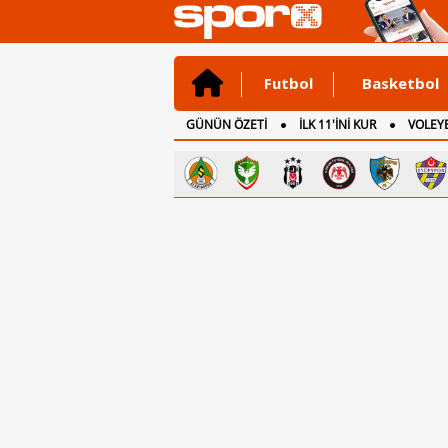
Futbol
Basketbol
GÜNÜN ÖZETİ
İLK 11'İNİ KUR
VOLEYB
CANLI ANLATIM
İNGİLTERE