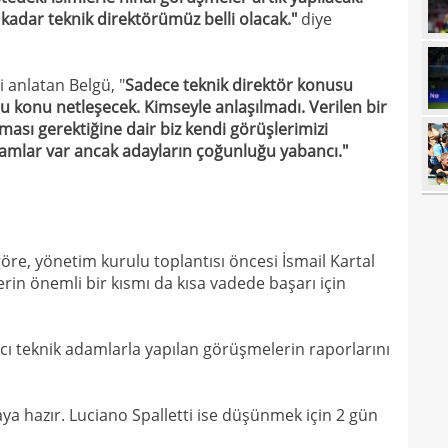
 kadar teknik direktörümüz belli olacak."
diye
22
Sala
22
 anlatan Belgü, "
Sadece teknik direktör konusu
22
 konu netleşecek. Kimseyle anlaşılmadı. Verilen bir
ması gerektiğine dair biz kendi görüşlerimizi
22
tran
adamlar var ancak adayların çoğunluğu yabancı."
22
geli
22
yor
22
geçt
e, yönetim kurulu toplantısı öncesi İsmail Kartal
20
üzün
rin önemli bir kısmı da kısa vadede başarı için
20
ediy
20
Band
cı teknik adamlarla yapılan görüşmelerin raporlarını
20
Oyu
20
a hazır. Luciano Spalletti ise düşünmek için 2 gün
20
spri