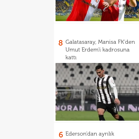
8
Galatasaray, Manisa FK'den
Umut Erdem'i kadrosuna
kattı
6
Ederson'dan ayrılık