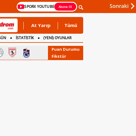
SPORX YOUTUBE
Abone Ol
At Yarışı
Tümü
GÜN
İSTATİSTİK
(YENİ) OYUNLAR
Puan Durumu
Fikstür