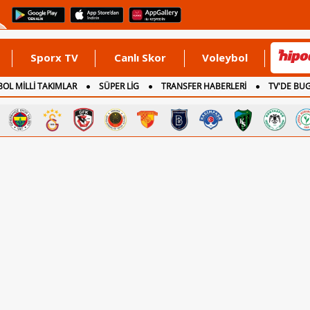
Sporx TV
Canlı Skor
Voleybol
OL MİLLİ TAKIMLAR
SÜPER LİG
TRANSFER HABERLERİ
TV'DE BU