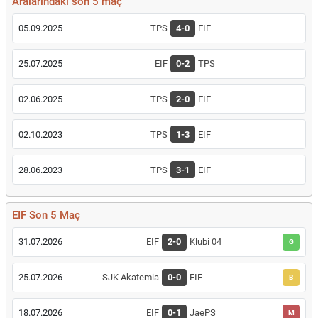
Aralarındaki son 5 maç
05.09.2025
TPS
4-0
EIF
25.07.2025
EIF
0-2
TPS
02.06.2025
TPS
2-0
EIF
02.10.2023
TPS
1-3
EIF
28.06.2023
TPS
3-1
EIF
EIF Son 5 Maç
31.07.2026
EIF
2-0
Klubi 04
G
25.07.2026
SJK Akatemia
0-0
EIF
B
18.07.2026
EIF
0-1
JaePS
M