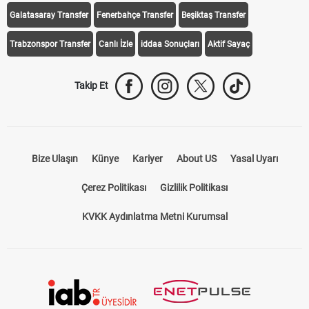
Galatasaray Transfer
Fenerbahçe Transfer
Beşiktaş Transfer
Trabzonspor Transfer
Canlı İzle
iddaa Sonuçları
Aktif Sayaç
Takip Et
Bize Ulaşın
Künye
Kariyer
About US
Yasal Uyarı
Çerez Politikası
Gizlilik Politikası
KVKK Aydınlatma Metni Kurumsal