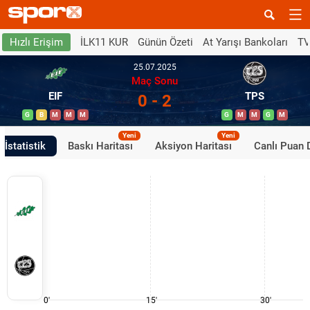
İLK11 KUR
Günün Özeti
At Yarışı Bankoları
TV
Hızlı Erişim
25.07.2025
Maç Sonu
EIF
TPS
0 - 2
G
B
M
M
M
G
M
M
G
M
Yeni
Yeni
İstatistik
Baskı Haritası
Aksiyon Haritası
Canlı Puan
0'
15'
30'