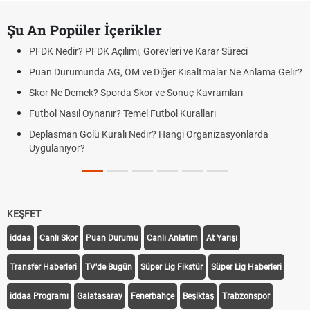
Şu An Popüler İçerikler
PFDK Nedir? PFDK Açılımı, Görevleri ve Karar Süreci
Puan Durumunda AG, OM ve Diğer Kısaltmalar Ne Anlama Gelir?
Skor Ne Demek? Sporda Skor ve Sonuç Kavramları
Futbol Nasıl Oynanır? Temel Futbol Kuralları
Deplasman Golü Kuralı Nedir? Hangi Organizasyonlarda
Uygulanıyor?
KEŞFET
iddaa
Canlı Skor
Puan Durumu
Canlı Anlatım
At Yarışı
Transfer Haberleri
TV'de Bugün
Süper Lig Fikstür
Süper Lig Haberleri
iddaa Programı
Galatasaray
Fenerbahçe
Beşiktaş
Trabzonspor