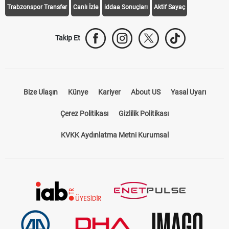
Trabzonspor Transfer
Canlı İzle
iddaa Sonuçları
Aktif Sayaç
Takip Et
Bize Ulaşın
Künye
Kariyer
About US
Yasal Uyarı
Çerez Politikası
Gizlilik Politikası
KVKK Aydınlatma Metni Kurumsal