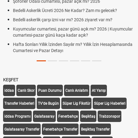
Şöförler Odası cumartesi, pazar açık mı? 2026
Bedelli Askerlik Ücreti 2026 Ne Kadar? Zam mı gelecek?
Bedelli askerlik çarşı izni var mı? 2026 ziyaret var mı?
Kuyumcular cumartesi, pazar günü açık mı? 2026 | Kuyumcular
cumartesi-pazar günü kaça kadar açık?
Hafta Sonları Yıllık İzinden Sayılır mı? Yıllık İzin Hesaplamasında
Cumartesi ve Pazar Detayı
KEŞFET
iddaa
Canlı Skor
Puan Durumu
Canlı Anlatım
At Yarışı
Transfer Haberleri
TV'de Bugün
Süper Lig Fikstür
Süper Lig Haberleri
iddaa Programı
Galatasaray
Fenerbahçe
Beşiktaş
Trabzonspor
Galatasaray Transfer
Fenerbahçe Transfer
Beşiktaş Transfer