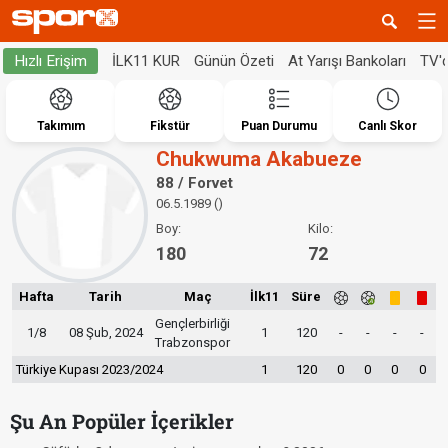
İLK11 KUR
Günün Özeti
At Yarışı Bankoları
TV'
Hızlı Erişim
Takımım
Fikstür
Puan Durumu
Canlı Skor
Chukwuma Akabueze
88 / Forvet
06.5.1989 ()
Boy:
Kilo:
180
72
Hafta
Tarih
Maç
İlk11
Süre
Gençlerbirliği
1/8
08 Şub, 2024
1
120
-
-
-
-
Trabzonspor
Türkiye Kupası 2023/2024
1
120
0
0
0
0
Şu An Popüler İçerikler