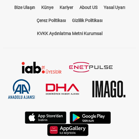
Bize Ulaşın
Künye
Kariyer
About US
Yasal Uyarı
Çerez Politikası
Gizlilik Politikası
KVKK Aydınlatma Metni Kurumsal