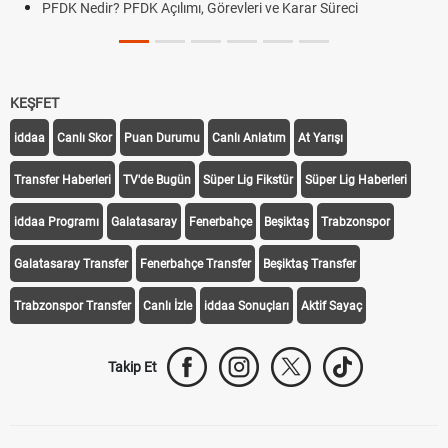
PFDK Nedir? PFDK Açılımı, Görevleri ve Karar Süreci
KEŞFET
iddaa
Canlı Skor
Puan Durumu
Canlı Anlatım
At Yarışı
Transfer Haberleri
TV'de Bugün
Süper Lig Fikstür
Süper Lig Haberleri
iddaa Programı
Galatasaray
Fenerbahçe
Beşiktaş
Trabzonspor
Galatasaray Transfer
Fenerbahçe Transfer
Beşiktaş Transfer
Trabzonspor Transfer
Canlı İzle
iddaa Sonuçları
Aktif Sayaç
Takip Et