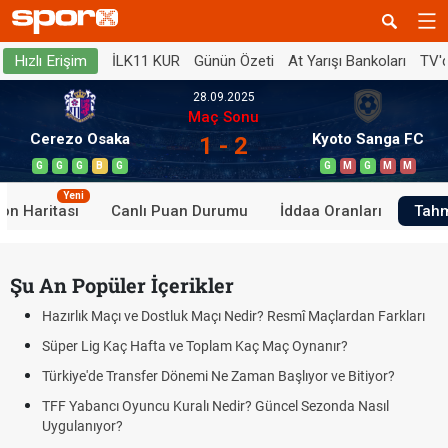
İLK11 KUR
Günün Özeti
At Yarışı Bankoları
TV'
Hızlı Erişim
28.09.2025
Maç Sonu
Cerezo Osaka
Kyoto Sanga FC
1 - 2
G
G
G
B
G
G
M
G
M
M
Yeni
on Haritası
Canlı Puan Durumu
İddaa Oranları
Tahm
Şu An Popüler İçerikler
Hazırlık Maçı ve Dostluk Maçı Nedir? Resmî Maçlardan Farkları
Süper Lig Kaç Hafta ve Toplam Kaç Maç Oynanır?
Türkiye'de Transfer Dönemi Ne Zaman Başlıyor ve Bitiyor?
TFF Yabancı Oyuncu Kuralı Nedir? Güncel Sezonda Nasıl
Uygulanıyor?