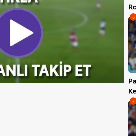
Ro
6
Pa
Ke
7