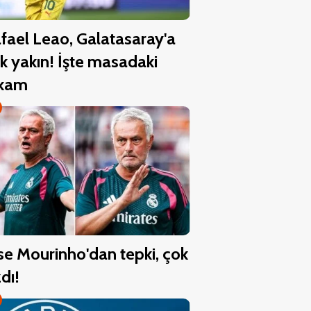
fael Leao, Galatasaray'a
k yakın! İşte masadaki
akam
se Mourinho'dan tepki, çok
zdı!