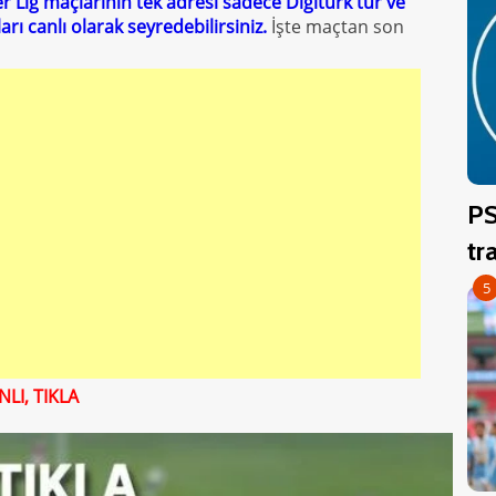
r Lig maçlarının tek adresi sadece Digitürk'tür ve
rı canlı olarak seyredebilirsiniz.
İşte maçtan son
PS
tr
5
LI, TIKLA