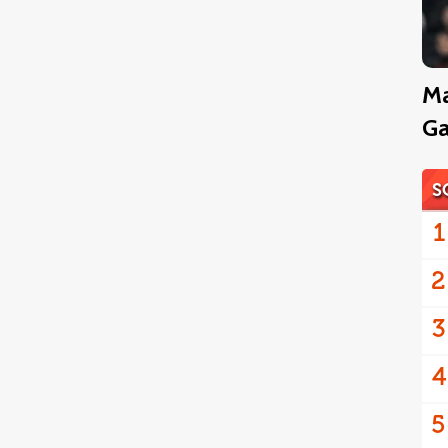
Ma
Ga
S
1
2
3
4
5