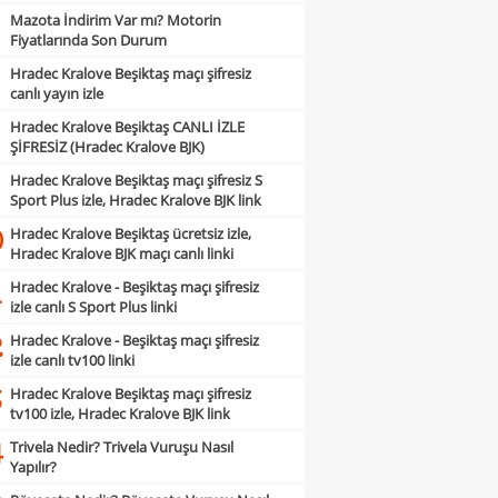
Mazota İndirim Var mı? Motorin
Fiyatlarında Son Durum
Hradec Kralove Beşiktaş maçı şifresiz
canlı yayın izle
Hradec Kralove Beşiktaş CANLI İZLE
ŞİFRESİZ (Hradec Kralove BJK)
Hradec Kralove Beşiktaş maçı şifresiz S
Sport Plus izle, Hradec Kralove BJK link
Hradec Kralove Beşiktaş ücretsiz izle,
0
Hradec Kralove BJK maçı canlı linki
Hradec Kralove - Beşiktaş maçı şifresiz
1
izle canlı S Sport Plus linki
Hradec Kralove - Beşiktaş maçı şifresiz
2
izle canlı tv100 linki
Hradec Kralove Beşiktaş maçı şifresiz
3
tv100 izle, Hradec Kralove BJK link
Trivela Nedir? Trivela Vuruşu Nasıl
4
Yapılır?