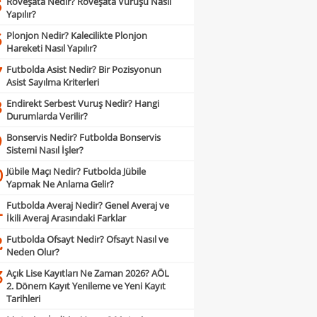
Röveşata Nedir? Röveşata Vuruşu Nasıl
5
Yapılır?
Plonjon Nedir? Kalecilikte Plonjon
6
Hareketi Nasıl Yapılır?
Futbolda Asist Nedir? Bir Pozisyonun
7
Asist Sayılma Kriterleri
Endirekt Serbest Vuruş Nedir? Hangi
8
Durumlarda Verilir?
Bonservis Nedir? Futbolda Bonservis
9
Sistemi Nasıl İşler?
Jübile Maçı Nedir? Futbolda Jübile
0
Yapmak Ne Anlama Gelir?
Futbolda Averaj Nedir? Genel Averaj ve
1
İkili Averaj Arasındaki Farklar
Futbolda Ofsayt Nedir? Ofsayt Nasıl ve
2
Neden Olur?
Açık Lise Kayıtları Ne Zaman 2026? AÖL
3
2. Dönem Kayıt Yenileme ve Yeni Kayıt
Tarihleri