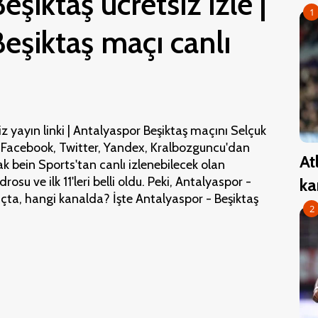
şiktaş ücretsiz izle |
1
eşiktaş maçı canlı
z yayın linki | Antalyaspor Beşiktaş maçını Selçuk
, Facebook, Twitter, Yandex, Kralbozguncu'dan
At
ak bein Sports'tan canlı izlenebilecek olan
su ve ilk 11'leri belli oldu. Peki, Antalyaspor -
ka
çta, hangi kanalda? İşte Antalyaspor - Beşiktaş
2