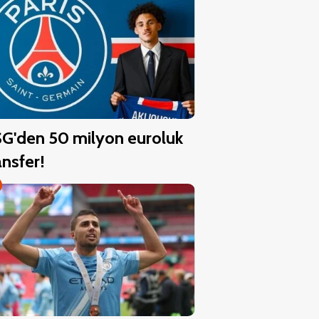
G'den 50 milyon euroluk
ansfer!