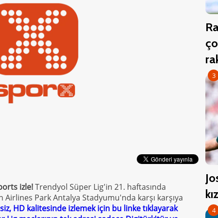
Ra
ço
r
3
Jo
orts izle!
Trendyol Süper Lig'in 21. haftasında
kı
n Airlines Park Antalya Stadyumu'nda karşı karşıya
siz, HD kalitesinde izlemek için bu linke tıklayarak
4