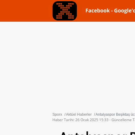
Sporx
Aktüel Haberler
Antalyaspor Beşiktaş ücre
Haber Tarihi: 26 Ocak 2025 15:33 - Güncelleme T