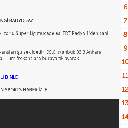
6
7
ANGİ RADYODA?
ki zorlu Süper Lig mücadelesi TRT Radyo 1'den canlı
8
9
kansları şu şekildedir: 95.6 İstanbul; 93.3 Ankara;
na . Tüm frekanslara buraya tıklayarak
1
1
LI DİNLE
1
IN SPORTS HABER İZLE
1
1