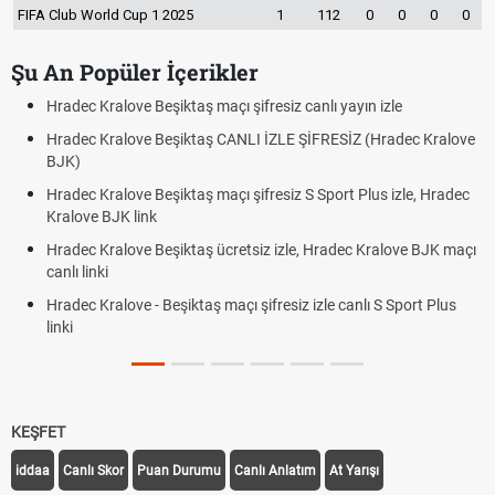
FIFA Club World Cup 1 2025
1
112
0
0
0
0
Şu An Popüler İçerikler
Hradec Kralove Beşiktaş maçı şifresiz canlı yayın izle
Hradec Kralove Beşiktaş CANLI İZLE ŞİFRESİZ (Hradec Kralove
BJK)
Hradec Kralove Beşiktaş maçı şifresiz S Sport Plus izle, Hradec
Kralove BJK link
Hradec Kralove Beşiktaş ücretsiz izle, Hradec Kralove BJK maçı
canlı linki
Hradec Kralove - Beşiktaş maçı şifresiz izle canlı S Sport Plus
linki
KEŞFET
iddaa
Canlı Skor
Puan Durumu
Canlı Anlatım
At Yarışı