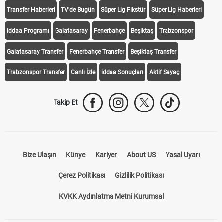
Transfer Haberleri
TV'de Bugün
Süper Lig Fikstür
Süper Lig Haberleri
iddaa Programı
Galatasaray
Fenerbahçe
Beşiktaş
Trabzonspor
Galatasaray Transfer
Fenerbahçe Transfer
Beşiktaş Transfer
Trabzonspor Transfer
Canlı İzle
iddaa Sonuçları
Aktif Sayaç
Takip Et
Bize Ulaşın
Künye
Kariyer
About US
Yasal Uyarı
Çerez Politikası
Gizlilik Politikası
KVKK Aydınlatma Metni Kurumsal