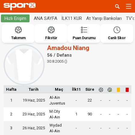
ANA SAYFA
İLK11 KUR
At Yarışı Bankoları
TV'
Hızlı Erişim
Takımım
Fikstür
Puan Durumu
Canlı Skor
Amadou Niang
56 / Defans
30.8.2005 ()
Hafta
Tarih
Maç
İlk11
Süre
Al-Ain
1
19 Haz, 2025
-
22
-
-
-
-
Juventus
M.City
2
23 Haz, 2025
1
90
-
-
-
-
Al-Ain
Wydad
3
26 Haz, 2025
-
-
-
-
-
-
Al-Ain