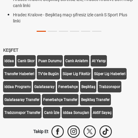
canlı linki
Hradec Kralove - Beşiktaş maçı şifresiz izle canlı S Sport Plus
linki
KEŞFET
iddaa
Canlı Skor
Puan Durumu
Canlı Anlatım
At Yarışı
Transfer Haberleri
TV'de Bugün
Süper Lig Fikstür
Süper Lig Haberleri
iddaa Programı
Galatasaray
Fenerbahçe
Beşiktaş
Trabzonspor
Galatasaray Transfer
Fenerbahçe Transfer
Beşiktaş Transfer
Trabzonspor Transfer
Canlı İzle
iddaa Sonuçları
Aktif Sayaç
Takip Et