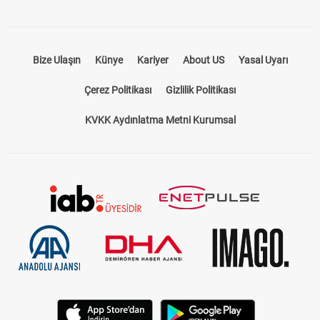
Bize Ulaşın
Künye
Kariyer
About US
Yasal Uyarı
Çerez Politikası
Gizlilik Politikası
KVKK Aydınlatma Metni Kurumsal