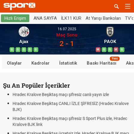
ANA SAYFA
İLK11 KUR
At Yarışı Bankoları
TV'
Hızlı Erişim
16.07.2025
Maç Sonu
Ajax
PAOK
2 - 1
G
G
G
G
G
M
G
G
M
G
Yeni
Olaylar
Kadrolar
İstatistik
Baskı Haritası
Aks
Şu An Popüler İçerikler
Hradec Kralove Beşiktaş maçı şifresiz canlı yayın izle
Hradec Kralove Beşiktaş CANLI İZLE ŞİFRESİZ (Hradec Kralove
BJK)
Hradec Kralove Beşiktaş maçı şifresiz S Sport Plus izle, Hradec
Kralove BJK link
Hradec Kralove Beşiktaş ücretsiz izle, Hradec Kralove BJK maçı