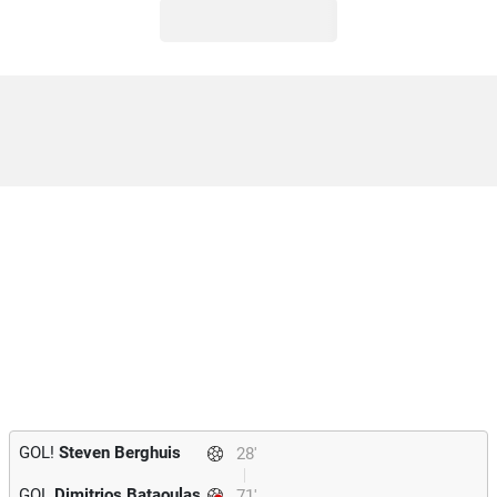
GOL!
Steven Berghuis
28'
GOL
Dimitrios Bataoulas
71'