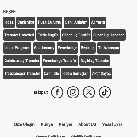
KEŞFET
iddaa
Canlı Skor
Puan Durumu
Canlı Anlatım
At Yarışı
Transfer Haberleri
TV'de Bugün
Süper Lig Fikstür
Süper Lig Haberleri
iddaa Programı
Galatasaray
Fenerbahçe
Beşiktaş
Trabzonspor
Galatasaray Transfer
Fenerbahçe Transfer
Beşiktaş Transfer
Trabzonspor Transfer
Canlı İzle
iddaa Sonuçları
Aktif Sayaç
Takip Et
Bize Ulaşın
Künye
Kariyer
About US
Yasal Uyarı