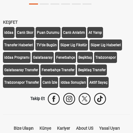
KEŞFET
iddaa
Canlı Skor
Puan Durumu
Canlı Anlatım
At Yarışı
Transfer Haberleri
TV'de Bugün
Süper Lig Fikstür
Süper Lig Haberleri
iddaa Programı
Galatasaray
Fenerbahçe
Beşiktaş
Trabzonspor
Galatasaray Transfer
Fenerbahçe Transfer
Beşiktaş Transfer
Trabzonspor Transfer
Canlı İzle
iddaa Sonuçları
Aktif Sayaç
Takip Et
Bize Ulaşın
Künye
Kariyer
About US
Yasal Uyarı