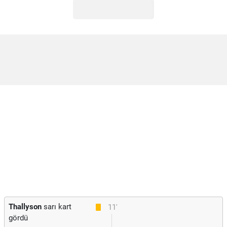
Thallyson
sarı kart
11'
gördü