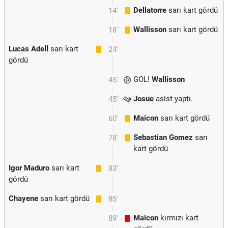
Dellatorre
sarı kart gördü
14'
Wallisson
sarı kart gördü
18'
Lucas Adell
sarı kart
24'
gördü
GOL!
Wallisson
45'
Josue
asist yaptı.
45'
Maicon
sarı kart gördü
60'
Sebastian Gomez
sarı
78'
kart gördü
Igor Maduro
sarı kart
83'
gördü
Chayene
sarı kart gördü
85'
Maicon
kırmızı kart
89'