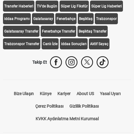
Transfer Haberleri
TV'de Bugün
Süper Lig Fikstür
Süper Lig Haberleri
iddaa Programı
Galatasaray
Fenerbahçe
Beşiktaş
Trabzonspor
Galatasaray Transfer
Fenerbahçe Transfer
Beşiktaş Transfer
Trabzonspor Transfer
Canlı İzle
iddaa Sonuçları
Aktif Sayaç
Takip Et
Bize Ulaşın
Künye
Kariyer
About US
Yasal Uyarı
Çerez Politikası
Gizlilik Politikası
KVKK Aydınlatma Metni Kurumsal