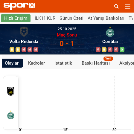
İLK11 KUR
Günün Özeti
At Yarışı Bankoları
TV
Hızlı Erişim
25.10.2025
Maç Sonu
Volta Redonda
Coritiba
0 - 1
B
B
M
M
M
M
B
M
M
G
Yeni
Olaylar
Kadrolar
İstatistik
Baskı Haritası
Aksiyon
0'
15'
30'