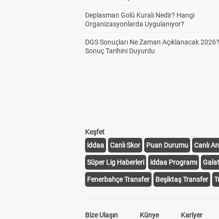
Deplasman Golü Kuralı Nedir? Hangi
Organizasyonlarda Uygulanıyor?
DGS Sonuçları Ne Zaman Açıklanacak 2026
Sonuç Tarihini Duyurdu
Keşfet
iddaa
Canlı Skor
Puan Durumu
Canlı An
Süper Lig Haberleri
iddaa Programı
Gala
Fenerbahçe Transfer
Beşiktaş Transfer
T
Bize Ulaşın
Künye
Kariyer