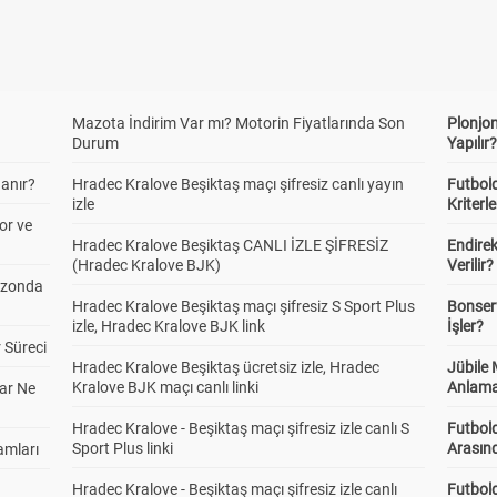
Mazota İndirim Var mı? Motorin Fiyatlarında Son
Plonjon
Durum
Yapılır
anır?
Hradec Kralove Beşiktaş maçı şifresiz canlı yayın
Futbold
izle
Kriterle
or ve
Hradec Kralove Beşiktaş CANLI İZLE ŞİFRESİZ
Endire
(Hradec Kralove BJK)
Verilir?
ezonda
Hradec Kralove Beşiktaş maçı şifresiz S Sport Plus
Bonserv
izle, Hradec Kralove BJK link
İşler?
 Süreci
Hradec Kralove Beşiktaş ücretsiz izle, Hradec
Jübile
Kralove BJK maçı canlı linki
Anlama
ar Ne
Hradec Kralove - Beşiktaş maçı şifresiz izle canlı S
Futbold
Sport Plus linki
Arasınd
amları
Hradec Kralove - Beşiktaş maçı şifresiz izle canlı
Futbol