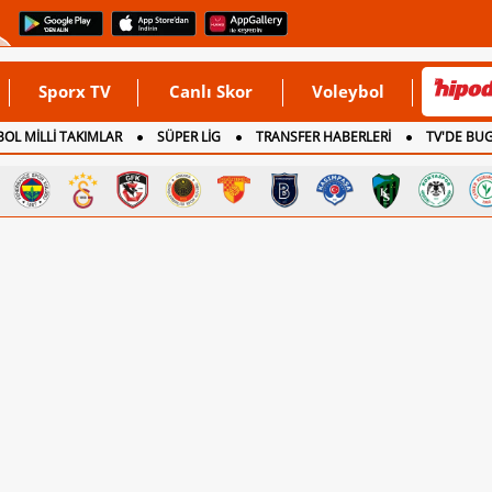
Sporx TV
Canlı Skor
Voleybol
OL MİLLİ TAKIMLAR
SÜPER LİG
TRANSFER HABERLERİ
TV'DE BU