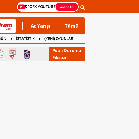
SPORX YOUTUBE
Abone Ol
At Yarışı
Tümü
GÜN
İSTATİSTİK
(YENİ) OYUNLAR
Puan Durumu
Fikstür