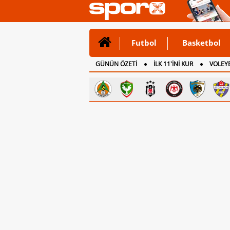
Futbol
Basketbol
GÜNÜN ÖZETİ
İLK 11'İNİ KUR
VOLEYB
CANLI ANLATIM
İNGİLTERE