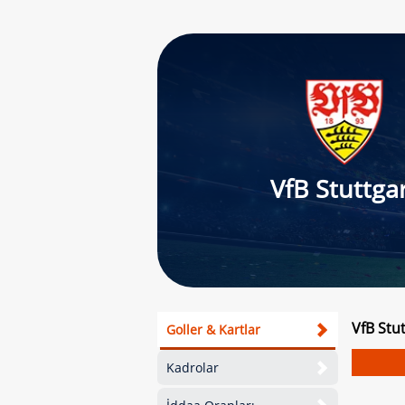
VfB Stuttga
VfB Stu
Goller & Kartlar
Kadrolar