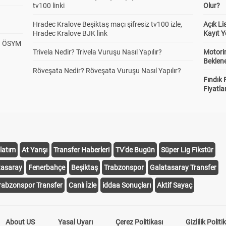
tv100 linki
Olur?
Hradec Kralove Beşiktaş maçı şifresiz tv100 izle,
Açık L
Hradec Kralove BJK link
Kayıt Y
? ÖSYM
Trivela Nedir? Trivela Vuruşu Nasıl Yapılır?
Motorin
Beklene
Röveşata Nedir? Röveşata Vuruşu Nasıl Yapılır?
Fındık 
Fiyatla
latım
At Yarışı
Transfer Haberleri
TV'de Bugün
Süper Lig Fikstür
tasaray
Fenerbahçe
Beşiktaş
Trabzonspor
Galatasaray Transfer
rabzonspor Transfer
Canlı İzle
iddaa Sonuçları
Aktif Sayaç
About US
Yasal Uyarı
Çerez Politikası
Gizlilik Politi