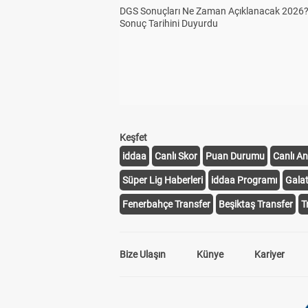
DGS Sonuçları Ne Zaman Açıklanacak 2026
Sonuç Tarihini Duyurdu
Keşfet
iddaa
Canlı Skor
Puan Durumu
Canlı An
Süper Lig Haberleri
iddaa Programı
Gala
Fenerbahçe Transfer
Beşiktaş Transfer
T
Bize Ulaşın
Künye
Kariyer