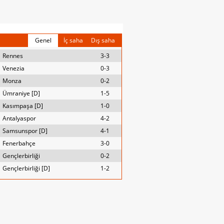
Genel
İç saha
Dış saha
Rennes
3-3
Venezia
0-3
Monza
0-2
Ümraniye [D]
1-5
Kasımpaşa [D]
1-0
Antalyaspor
4-2
Samsunspor [D]
4-1
Fenerbahçe
3-0
Gençlerbirliği
0-2
Gençlerbirliği [D]
1-2