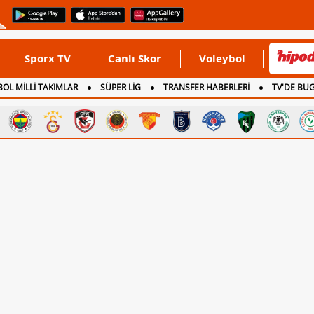
Sporx TV
Canlı Skor
Voleybol
OL MİLLİ TAKIMLAR
SÜPER LİG
TRANSFER HABERLERİ
TV'DE BU