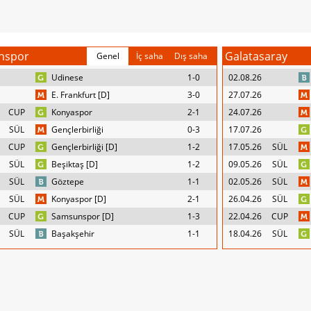
nspor
Galatasaray
Genel
İç saha
Dış saha
Udinese
1-0
02.08.26
E. Frankfurt [D]
3-0
27.07.26
CUP
Konyaspor
2-1
24.07.26
SÜL
Gençlerbirliği
0-3
17.07.26
CUP
Gençlerbirliği [D]
1-2
17.05.26
SÜL
SÜL
Beşiktaş [D]
1-2
09.05.26
SÜL
SÜL
Göztepe
1-1
02.05.26
SÜL
SÜL
Konyaspor [D]
2-1
26.04.26
SÜL
CUP
Samsunspor [D]
1-3
22.04.26
CUP
SÜL
Başakşehir
1-1
18.04.26
SÜL