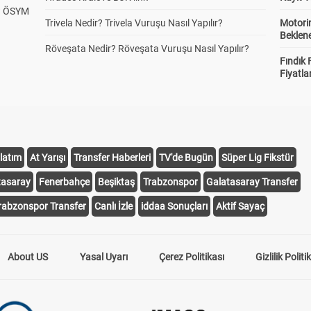
? ÖSYM
Trivela Nedir? Trivela Vuruşu Nasıl Yapılır?
Motorin
Beklene
Röveşata Nedir? Röveşata Vuruşu Nasıl Yapılır?
Fındık 
Fiyatla
latım
At Yarışı
Transfer Haberleri
TV'de Bugün
Süper Lig Fikstür
tasaray
Fenerbahçe
Beşiktaş
Trabzonspor
Galatasaray Transfer
rabzonspor Transfer
Canlı İzle
iddaa Sonuçları
Aktif Sayaç
About US
Yasal Uyarı
Çerez Politikası
Gizlilik Politi