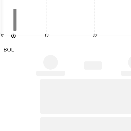
0'
15'
30'
UTBOL