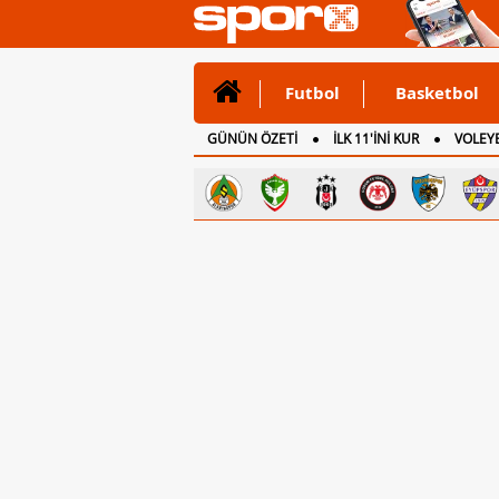
Futbol
Basketbol
GÜNÜN ÖZETİ
İLK 11'İNİ KUR
VOLEYB
CANLI ANLATIM
İNGİLTERE