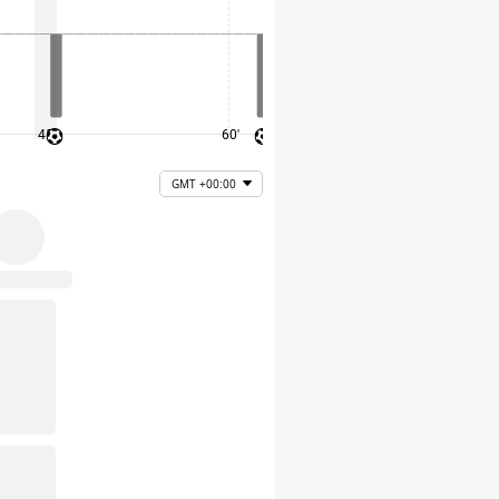
45'
60'
75'
GMT +00:00