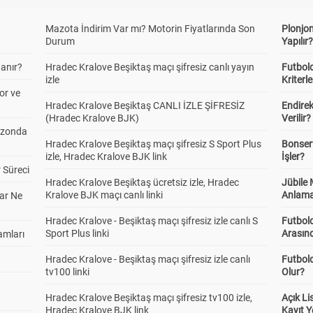
Mazota İndirim Var mı? Motorin Fiyatlarında Son
Plonjon
Durum
Yapılır
anır?
Hradec Kralove Beşiktaş maçı şifresiz canlı yayın
Futbold
izle
Kriterle
or ve
Hradec Kralove Beşiktaş CANLI İZLE ŞİFRESİZ
Endire
(Hradec Kralove BJK)
Verilir?
ezonda
Hradec Kralove Beşiktaş maçı şifresiz S Sport Plus
Bonserv
izle, Hradec Kralove BJK link
İşler?
 Süreci
Hradec Kralove Beşiktaş ücretsiz izle, Hradec
Jübile
Kralove BJK maçı canlı linki
Anlama
ar Ne
Hradec Kralove - Beşiktaş maçı şifresiz izle canlı S
Futbold
Sport Plus linki
Arasınd
amları
Hradec Kralove - Beşiktaş maçı şifresiz izle canlı
Futbol
tv100 linki
Olur?
Hradec Kralove Beşiktaş maçı şifresiz tv100 izle,
Açık L
Hradec Kralove BJK link
Kayıt Y