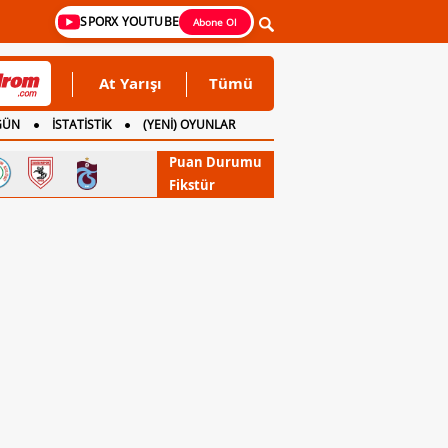
SPORX YOUTUBE
Abone Ol
At Yarışı
Tümü
GÜN
İSTATİSTİK
(YENİ) OYUNLAR
Puan Durumu
Fikstür