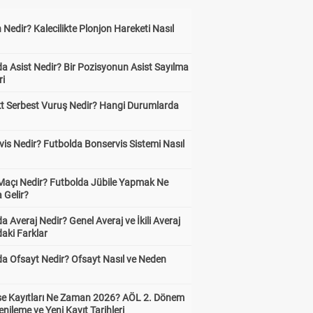
 Nedir? Kalecilikte Plonjon Hareketi Nasıl
?
a Asist Nedir? Bir Pozisyonun Asist Sayılma
ri
kt Serbest Vuruş Nedir? Hangi Durumlarda
is Nedir? Futbolda Bonservis Sistemi Nasıl
 Maçı Nedir? Futbolda Jübile Yapmak Ne
 Gelir?
a Averaj Nedir? Genel Averaj ve İkili Averaj
aki Farklar
da Ofsayt Nedir? Ofsayt Nasıl ve Neden
ise Kayıtları Ne Zaman 2026? AÖL 2. Dönem
enileme ve Yeni Kayıt Tarihleri