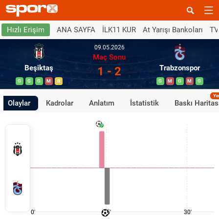
ANA SAYFA
İLK11 KUR
At Yarışı Bankoları
TV
Hızlı Erişim
09.05.2026
Maç Sonu
Beşiktaş
Trabzonspor
1 - 2
G
G
G
M
B
G
M
G
M
G
Ye
Olaylar
Kadrolar
Anlatım
İstatistik
Baskı Haritas
0'
15'
30'