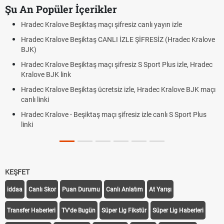
Şu An Popüler İçerikler
Hradec Kralove Beşiktaş maçı şifresiz canlı yayın izle
Hradec Kralove Beşiktaş CANLI İZLE ŞİFRESİZ (Hradec Kralove
BJK)
Hradec Kralove Beşiktaş maçı şifresiz S Sport Plus izle, Hradec
Kralove BJK link
Hradec Kralove Beşiktaş ücretsiz izle, Hradec Kralove BJK maçı
canlı linki
Hradec Kralove - Beşiktaş maçı şifresiz izle canlı S Sport Plus
linki
KEŞFET
iddaa
Canlı Skor
Puan Durumu
Canlı Anlatım
At Yarışı
Transfer Haberleri
TV'de Bugün
Süper Lig Fikstür
Süper Lig Haberleri