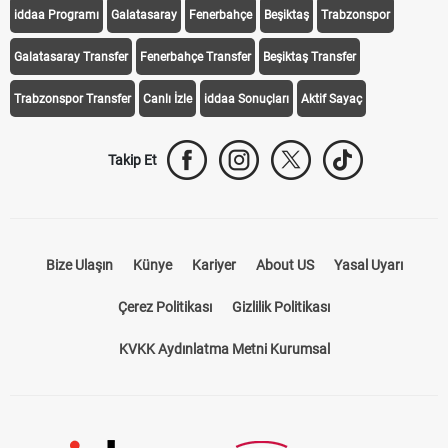
iddaa Programı
Galatasaray
Fenerbahçe
Beşiktaş
Trabzonspor
Galatasaray Transfer
Fenerbahçe Transfer
Beşiktaş Transfer
Trabzonspor Transfer
Canlı İzle
iddaa Sonuçları
Aktif Sayaç
Takip Et
Bize Ulaşın
Künye
Kariyer
About US
Yasal Uyarı
Çerez Politikası
Gizlilik Politikası
KVKK Aydınlatma Metni Kurumsal