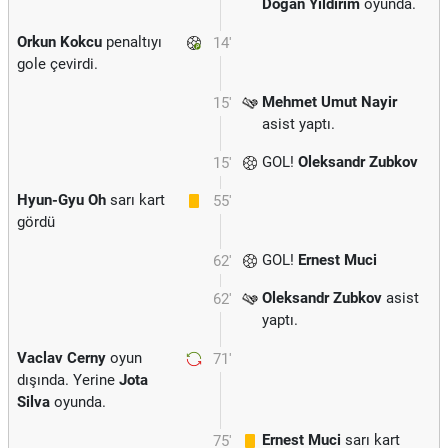
Dogan Yildirim
oyunda.
Orkun Kokcu
penaltıyı
14'
gole çevirdi.
Mehmet Umut Nayir
15'
asist yaptı.
GOL!
Oleksandr Zubkov
15'
Hyun-Gyu Oh
sarı kart
55'
gördü
GOL!
Ernest Muci
62'
Oleksandr Zubkov
asist
62'
yaptı.
Vaclav Cerny
oyun
71'
dışında. Yerine
Jota
Silva
oyunda.
Ernest Muci
sarı kart
75'