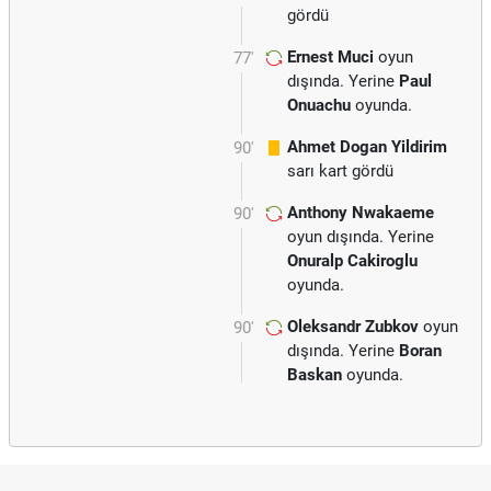
gördü
Ernest Muci
oyun
77'
dışında. Yerine
Paul
Onuachu
oyunda.
Ahmet Dogan Yildirim
90'
sarı kart gördü
Anthony Nwakaeme
90'
oyun dışında. Yerine
Onuralp Cakiroglu
oyunda.
Oleksandr Zubkov
oyun
90'
dışında. Yerine
Boran
Baskan
oyunda.