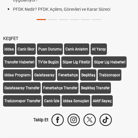
Uygulanıyor?
PFDK Nedir? PFDK Açılımı, Görevleri ve Karar Süreci
KEŞFET
iddaa
Canlı Skor
Puan Durumu
Canlı Anlatım
At Yarışı
Transfer Haberleri
TV'de Bugün
Süper Lig Fikstür
Süper Lig Haberleri
iddaa Programı
Galatasaray
Fenerbahçe
Beşiktaş
Trabzonspor
Galatasaray Transfer
Fenerbahçe Transfer
Beşiktaş Transfer
Trabzonspor Transfer
Canlı İzle
iddaa Sonuçları
Aktif Sayaç
Takip Et