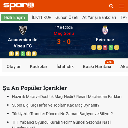
İLK11 KUR
Günün Özeti
At Yarışı Bankoları
TV'
Hızlı Erişim
17.04.2026
Maç Sonu
Academico de
Feirense
3 - 0
Viseu FC
B
B
M
G
B
B
B
G
B
B
Yeni
Olaylar
Kadrolar
İstatistik
Baskı Haritası
Aks
Şu An Popüler İçerikler
Hazırlık Maçı ve Dostluk Maçı Nedir? Resmî Maçlardan Farkları
Süper Lig Kaç Hafta ve Toplam Kaç Maç Oynanır?
Türkiye'de Transfer Dönemi Ne Zaman Başlıyor ve Bitiyor?
TFF Yabancı Oyuncu Kuralı Nedir? Güncel Sezonda Nasıl