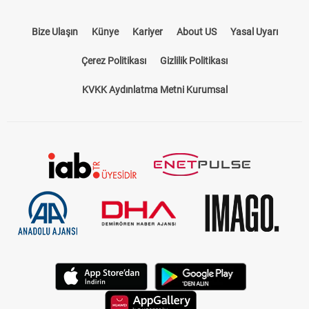
Bize Ulaşın
Künye
Kariyer
About US
Yasal Uyarı
Çerez Politikası
Gizlilik Politikası
KVKK Aydınlatma Metni Kurumsal