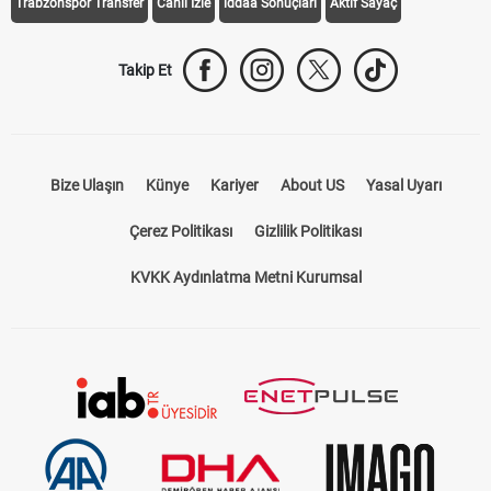
Trabzonspor Transfer
Canlı İzle
iddaa Sonuçları
Aktif Sayaç
Takip Et
Bize Ulaşın
Künye
Kariyer
About US
Yasal Uyarı
Çerez Politikası
Gizlilik Politikası
KVKK Aydınlatma Metni Kurumsal