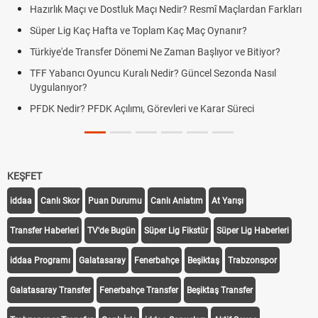
Hazırlık Maçı ve Dostluk Maçı Nedir? Resmî Maçlardan Farkları
Süper Lig Kaç Hafta ve Toplam Kaç Maç Oynanır?
Türkiye'de Transfer Dönemi Ne Zaman Başlıyor ve Bitiyor?
TFF Yabancı Oyuncu Kuralı Nedir? Güncel Sezonda Nasıl
Uygulanıyor?
PFDK Nedir? PFDK Açılımı, Görevleri ve Karar Süreci
KEŞFET
iddaa
Canlı Skor
Puan Durumu
Canlı Anlatım
At Yarışı
Transfer Haberleri
TV'de Bugün
Süper Lig Fikstür
Süper Lig Haberleri
iddaa Programı
Galatasaray
Fenerbahçe
Beşiktaş
Trabzonspor
Galatasaray Transfer
Fenerbahçe Transfer
Beşiktaş Transfer