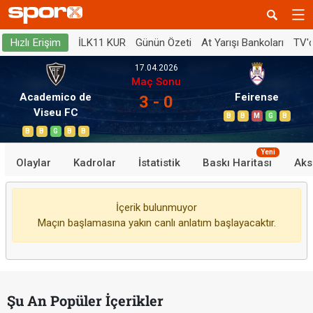
İLK11 KUR
Günün Özeti
At Yarışı Bankoları
TV'
Hızlı Erişim
17.04.2026
Maç Sonu
Academico de
Feirense
3 - 0
Viseu FC
B
B
M
G
B
B
B
G
B
B
Yeni
Olaylar
Kadrolar
İstatistik
Baskı Haritası
Aks
İçerik bulunmuyor
Maçın başlamasına yakın canlı anlatım başlayacaktır.
Şu An Popüler İçerikler