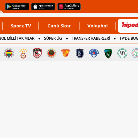
Sporx TV
Canlı Skor
Voleybol
OL MİLLİ TAKIMLAR
SÜPER LİG
TRANSFER HABERLERİ
TV'DE BU