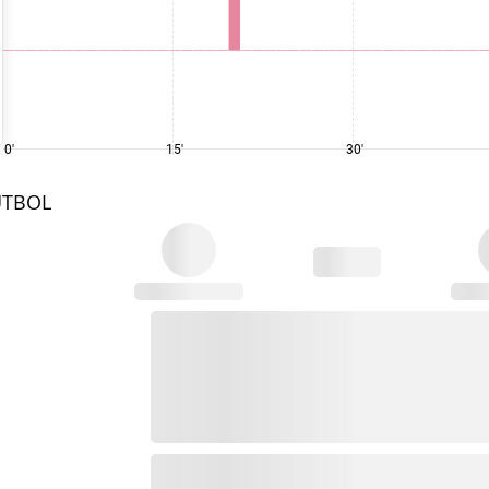
0'
15'
30'
UTBOL