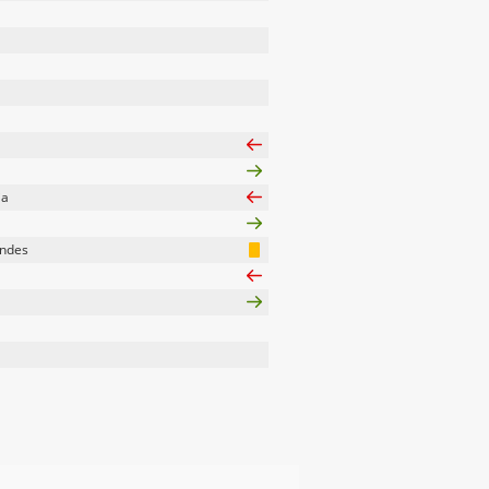
ia
ndes