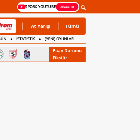
SPORX YOUTUBE
Abone Ol
At Yarışı
Tümü
GÜN
İSTATİSTİK
(YENİ) OYUNLAR
Puan Durumu
Fikstür