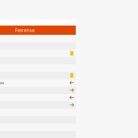
Feirense
ia