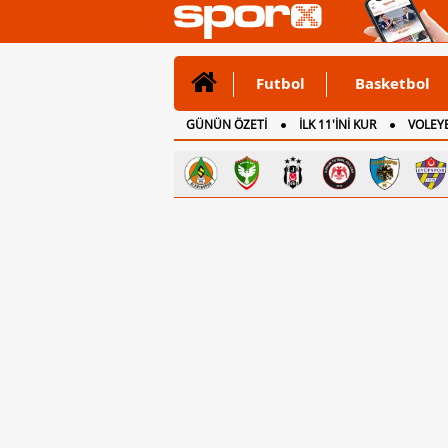
Futbol
Basketbol
GÜNÜN ÖZETİ
İLK 11'İNİ KUR
VOLEYB
CANLI ANLATIM
İNGİLTERE