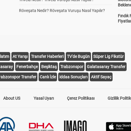
Beklene
Röveşata Nedir? Röveşata Vuruşu Nasıl Yapılır?
Fındık 
Fiyatla
latım
At Yarışı
Transfer Haberleri
TV'de Bugün
Süper Lig Fikstür
tasaray
Fenerbahçe
Beşiktaş
Trabzonspor
Galatasaray Transfer
rabzonspor Transfer
Canlı İzle
iddaa Sonuçları
Aktif Sayaç
About US
Yasal Uyarı
Çerez Politikası
Gizlilik Politi