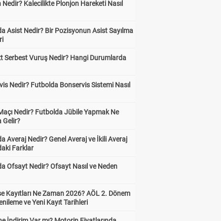
 Nedir? Kalecilikte Plonjon Hareketi Nasıl
?
a Asist Nedir? Bir Pozisyonun Asist Sayılma
ri
kt Serbest Vuruş Nedir? Hangi Durumlarda
is Nedir? Futbolda Bonservis Sistemi Nasıl
 Maçı Nedir? Futbolda Jübile Yapmak Ne
 Gelir?
a Averaj Nedir? Genel Averaj ve İkili Averaj
aki Farklar
da Ofsayt Nedir? Ofsayt Nasıl ve Neden
ise Kayıtları Ne Zaman 2026? AÖL 2. Dönem
enileme ve Yeni Kayıt Tarihleri
e İndirim Var mı? Motorin Fiyatlarında