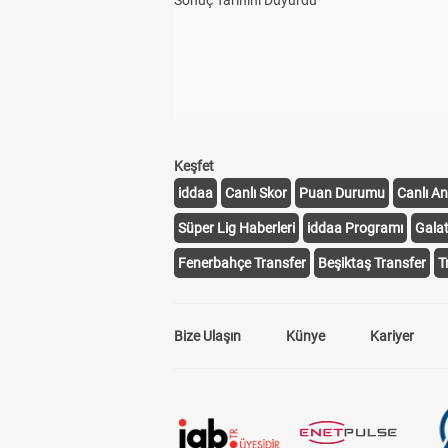
Sonuç Tarihini Duyurdu
Keşfet
iddaa
Canlı Skor
Puan Durumu
Canlı An
Süper Lig Haberleri
iddaa Programı
Gala
Fenerbahçe Transfer
Beşiktaş Transfer
T
Bize Ulaşın
Künye
Kariyer