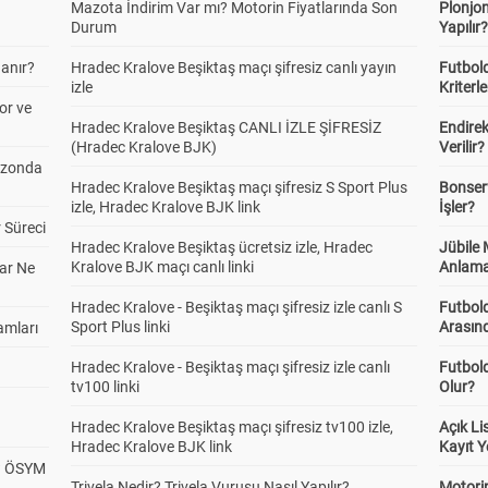
Mazota İndirim Var mı? Motorin Fiyatlarında Son
Plonjon
Durum
Yapılır
anır?
Hradec Kralove Beşiktaş maçı şifresiz canlı yayın
Futbold
izle
Kriterle
or ve
Hradec Kralove Beşiktaş CANLI İZLE ŞİFRESİZ
Endire
(Hradec Kralove BJK)
Verilir?
ezonda
Hradec Kralove Beşiktaş maçı şifresiz S Sport Plus
Bonserv
izle, Hradec Kralove BJK link
İşler?
 Süreci
Hradec Kralove Beşiktaş ücretsiz izle, Hradec
Jübile
Kralove BJK maçı canlı linki
Anlama
ar Ne
Hradec Kralove - Beşiktaş maçı şifresiz izle canlı S
Futbold
Sport Plus linki
Arasınd
amları
Hradec Kralove - Beşiktaş maçı şifresiz izle canlı
Futbol
tv100 linki
Olur?
Hradec Kralove Beşiktaş maçı şifresiz tv100 izle,
Açık L
Hradec Kralove BJK link
Kayıt Y
? ÖSYM
Trivela Nedir? Trivela Vuruşu Nasıl Yapılır?
Motorin