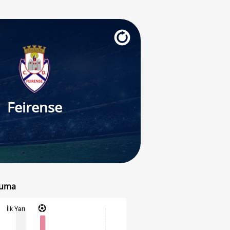
Feirense
 Cuma
İlk Yarı