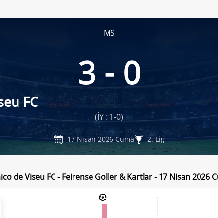
MS
3 - 0
seu FC
(İY : 1-0)
17 Nisan 2026 Cuma
2. Lig
co de Viseu FC - Feirense Goller & Kartlar - 17 Nisan 2026