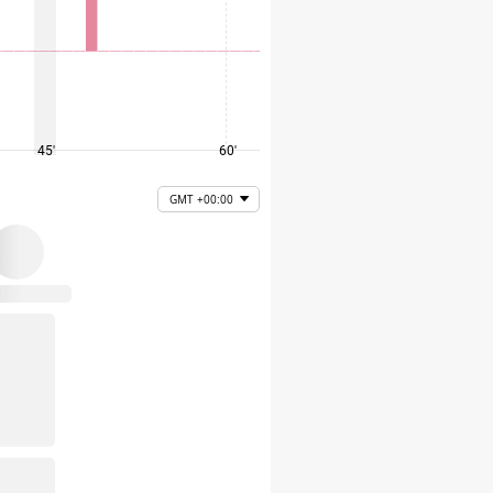
45'
60'
75'
GMT +00:00