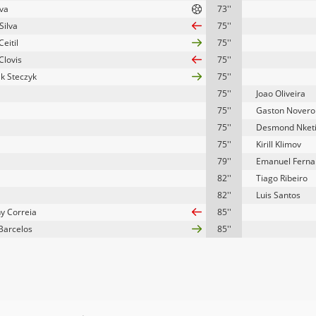
lva
73''
Silva
75''
eitil
75''
Clovis
75''
k Steczyk
75''
75''
Joao Oliveira
75''
Gaston Novero
75''
Desmond Nket
75''
Kirill Klimov
79''
Emanuel Ferna
82''
Tiago Ribeiro
82''
Luis Santos
y Correia
85''
Barcelos
85''