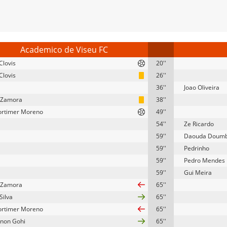
Academico de Viseu FC
Clovis
20''
Clovis
26''
36''
Joao Oliveira
 Zamora
38''
ortimer Moreno
49''
54''
Ze Ricardo
59''
Daouda Doumb
59''
Pedrinho
59''
Pedro Mendes
59''
Gui Meira
 Zamora
65''
Silva
65''
ortimer Moreno
65''
non Gohi
65''