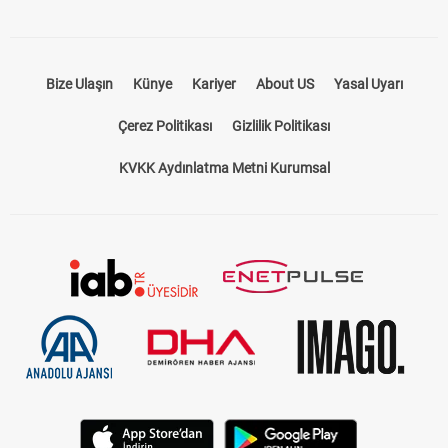
Bize Ulaşın
Künye
Kariyer
About US
Yasal Uyarı
Çerez Politikası
Gizlilik Politikası
KVKK Aydınlatma Metni Kurumsal