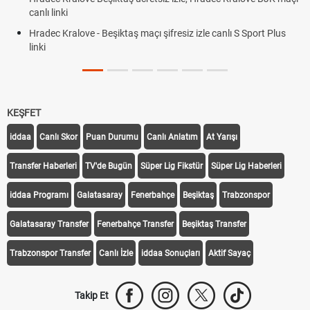
canlı linki
Hradec Kralove - Beşiktaş maçı şifresiz izle canlı S Sport Plus
linki
KEŞFET
iddaa
Canlı Skor
Puan Durumu
Canlı Anlatım
At Yarışı
Transfer Haberleri
TV'de Bugün
Süper Lig Fikstür
Süper Lig Haberleri
iddaa Programı
Galatasaray
Fenerbahçe
Beşiktaş
Trabzonspor
Galatasaray Transfer
Fenerbahçe Transfer
Beşiktaş Transfer
Trabzonspor Transfer
Canlı İzle
iddaa Sonuçları
Aktif Sayaç
Takip Et