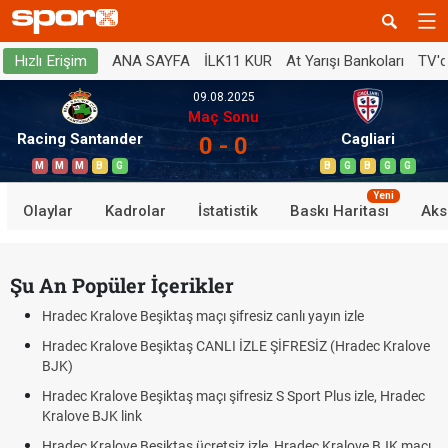
ANA SAYFA
İLK11 KUR
At Yarışı Bankoları
TV'
Hızlı Erişim
09.08.2025
Maç Sonu
Racing Santander
Cagliari
0 - 0
M
M
M
B
G
B
G
B
G
G
Yeni
Olaylar
Kadrolar
İstatistik
Baskı Haritası
Aks
Şu An Popüler İçerikler
Hradec Kralove Beşiktaş maçı şifresiz canlı yayın izle
Hradec Kralove Beşiktaş CANLI İZLE ŞİFRESİZ (Hradec Kralove
BJK)
Hradec Kralove Beşiktaş maçı şifresiz S Sport Plus izle, Hradec
Kralove BJK link
Hradec Kralove Beşiktaş ücretsiz izle, Hradec Kralove BJK maçı