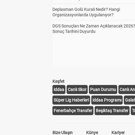
Deplasman Golü Kuralı Nedir? Hangi
Organizasyonlarda Uygulanıyor?
DGS Sonuçları Ne Zaman Açıklanacak 2026
Sonuç Tarihini Duyurdu
Keşfet
iddaa
Canlı Skor
Puan Durumu
Canlı An
Süper Lig Haberleri
iddaa Programı
Gala
Fenerbahçe Transfer
Beşiktaş Transfer
T
Bize Ulaşın
Künye
Kariyer