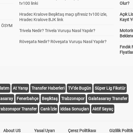
tv100 linki
Olur?
Hradec Kralove Beşiktaş maçı şifresiz tv100 izle,
Açık L
Hradec Kralove BJK link
Kayıt Y
? ÖSYM
Trivela Nedir? Trivela Vuruşu Nasıl Yapılır?
Motorin
Beklene
Röveşata Nedir? Röveşata Vuruşu Nasıl Yapılır?
Fındık 
Fiyatla
latım
At Yarışı
Transfer Haberleri
TV'de Bugün
Süper Lig Fikstür
tasaray
Fenerbahçe
Beşiktaş
Trabzonspor
Galatasaray Transfer
rabzonspor Transfer
Canlı İzle
iddaa Sonuçları
Aktif Sayaç
About US
Yasal Uyarı
Çerez Politikası
Gizlilik Politi