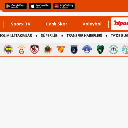
Sporx TV
Canlı Skor
Voleybol
OL MİLLİ TAKIMLAR
SÜPER LİG
TRANSFER HABERLERİ
TV'DE BU