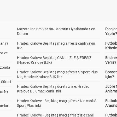
Mazota İndirim Var mı? Motorin Fiyatlarında Son
Plonjon
Durum
Yapılır
anır?
Hradec Kralove Beşiktaş maçı şifresiz canlı yayın
Futbold
izle
Kriterle
or ve
Hradec Kralove Beşiktaş CANLI İZLE ŞİFRESİZ
Endire
(Hradec Kralove BJK)
Verilir?
ezonda
Hradec Kralove Beşiktaş maçı şifresiz S Sport Plus
Bonserv
izle, Hradec Kralove BJK link
İşler?
 Süreci
Hradec Kralove Beşiktaş ücretsiz izle, Hradec
Jübile
Kralove BJK maçı canlı linki
Anlama
ar Ne
Hradec Kralove - Beşiktaş maçı şifresiz izle canlı S
Futbold
Sport Plus linki
Arasınd
amları
Hradec Kralove - Beşiktaş maçı şifresiz izle canlı
Futbol