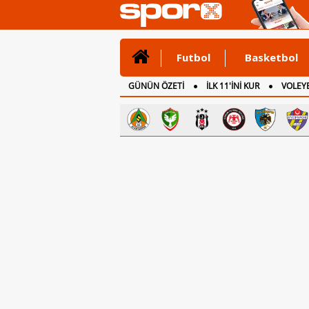
Futbol
Basketbol
GÜNÜN ÖZETİ
İLK 11'İNİ KUR
VOLEYB
CANLI ANLATIM
İNGİLTERE