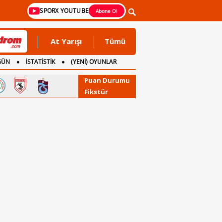
SPORX YOUTUBE
Abone Ol
At Yarışı
Tümü
GÜN
İSTATİSTİK
(YENİ) OYUNLAR
Puan Durumu
Fikstür