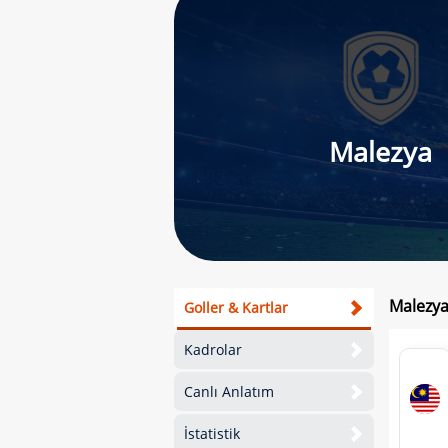
Malezya
Malezya
Goller & Kartlar
Kadrolar
Canlı Anlatım
İstatistik