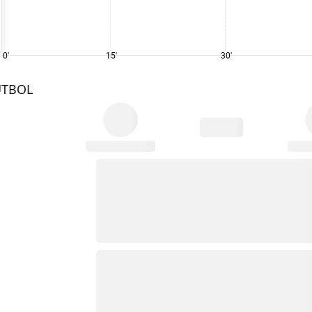
0'
15'
30'
UTBOL