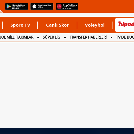
Sporx TV
Canlı Skor
Voleybol
OL MİLLİ TAKIMLAR
SÜPER LİG
TRANSFER HABERLERİ
TV'DE BU