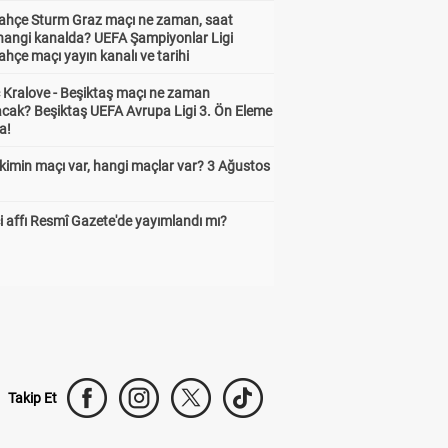
ahçe Sturm Graz maçı ne zaman, saat
 hangi kanalda? UEFA Şampiyonlar Ligi
hçe maçı yayın kanalı ve tarihi
 Kralove - Beşiktaş maçı ne zaman
cak? Beşiktaş UEFA Avrupa Ligi 3. Ön Eleme
a!
kimin maçı var, hangi maçlar var? 3 Ağustos
 affı Resmî Gazete'de yayımlandı mı?
Takip Et