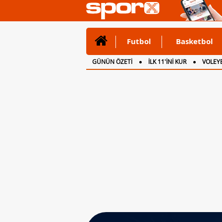
Futbol
Basketbol
GÜNÜN ÖZETİ
İLK 11'İNİ KUR
VOLEYB
CANLI ANLATIM
İNGİLTERE