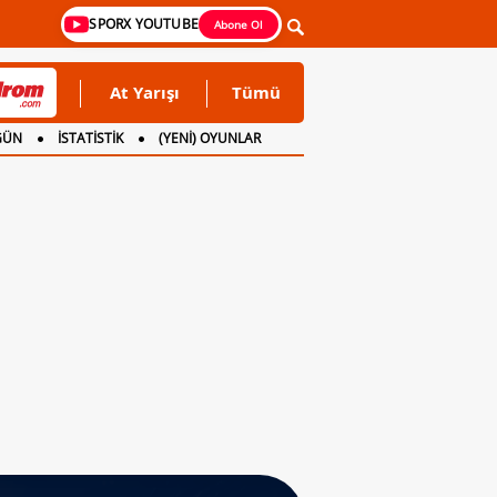
SPORX YOUTUBE
Abone Ol
At Yarışı
Tümü
GÜN
İSTATİSTİK
(YENİ) OYUNLAR