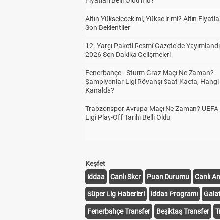
Fiyatları Belli Oldu mu?
Altın Yükselecek mi, Yükselir mi? Altın Fiyatlar
Son Beklentiler
12. Yargı Paketi Resmî Gazete'de Yayımlandı
2026 Son Dakika Gelişmeleri
Fenerbahçe - Sturm Graz Maçı Ne Zaman?
Şampiyonlar Ligi Rövanşı Saat Kaçta, Hangi
Kanalda?
Trabzonspor Avrupa Maçı Ne Zaman? UEFA
Ligi Play-Off Tarihi Belli Oldu
Keşfet
iddaa
Canlı Skor
Puan Durumu
Canlı An
Süper Lig Haberleri
iddaa Programı
Gala
Fenerbahçe Transfer
Beşiktaş Transfer
T