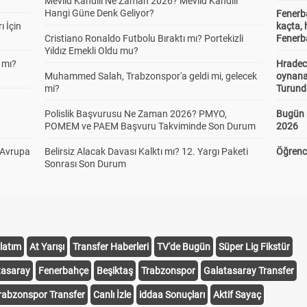
Mevlid Kandili Ne Zaman 2026? Mevlid Kandili
Hangi Güne Denk Geliyor?
Fenerb
ı İçin
kaçta,
Cristiano Ronaldo Futbolu Bıraktı mı? Portekizli
Fenerba
Yıldız Emekli Oldu mu?
 mı?
Hradec
Muhammed Salah, Trabzonspor'a geldi mi, gelecek
oynana
mi?
Turund
Polislik Başvurusu Ne Zaman 2026? PMYO,
Bugün 
POMEM ve PAEM Başvuru Takviminde Son Durum
2026
 Avrupa
Belirsiz Alacak Davası Kalktı mı? 12. Yargı Paketi
Öğrenci
Sonrası Son Durum
latım
At Yarışı
Transfer Haberleri
TV'de Bugün
Süper Lig Fikstür
tasaray
Fenerbahçe
Beşiktaş
Trabzonspor
Galatasaray Transfer
rabzonspor Transfer
Canlı İzle
iddaa Sonuçları
Aktif Sayaç