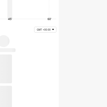
45'
60'
75'
GMT +00:00