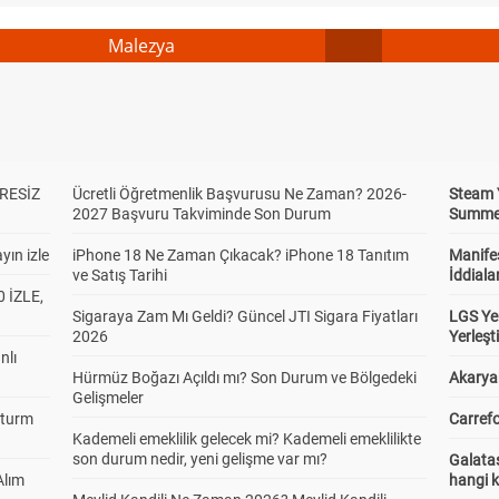
Malezya
RESİZ
Ücretli Öğretmenlik Başvurusu Ne Zaman? 2026-
Steam 
2027 Başvuru Takviminde Son Durum
Summer 
yın izle
iPhone 18 Ne Zaman Çıkacak? iPhone 18 Tanıtım
Manifes
ve Satış Tarihi
İddiala
 İZLE,
Sigaraya Zam Mı Geldi? Güncel JTI Sigara Fiyatları
LGS Yer
2026
Yerleş
nlı
Hürmüz Boğazı Açıldı mı? Son Durum ve Bölgedeki
Akaryak
Gelişmeler
Sturm
Carrefo
Kademeli emeklilik gelecek mi? Kademeli emeklilikte
son durum nedir, yeni gelişme var mı?
Galatas
Alım
hangi 