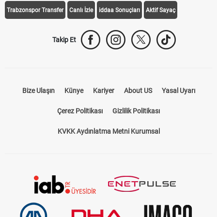
Trabzonspor Transfer
Canlı İzle
iddaa Sonuçları
Aktif Sayaç
Takip Et
Bize Ulaşın
Künye
Kariyer
About US
Yasal Uyarı
Çerez Politikası
Gizlilik Politikası
KVKK Aydınlatma Metni Kurumsal