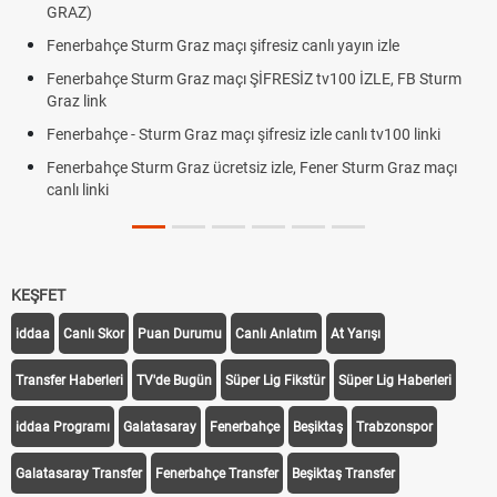
GRAZ)
Fenerbahçe Sturm Graz maçı şifresiz canlı yayın izle
Fenerbahçe Sturm Graz maçı ŞİFRESİZ tv100 İZLE, FB Sturm
Graz link
Fenerbahçe - Sturm Graz maçı şifresiz izle canlı tv100 linki
Fenerbahçe Sturm Graz ücretsiz izle, Fener Sturm Graz maçı
canlı linki
KEŞFET
iddaa
Canlı Skor
Puan Durumu
Canlı Anlatım
At Yarışı
Transfer Haberleri
TV'de Bugün
Süper Lig Fikstür
Süper Lig Haberleri
iddaa Programı
Galatasaray
Fenerbahçe
Beşiktaş
Trabzonspor
Galatasaray Transfer
Fenerbahçe Transfer
Beşiktaş Transfer