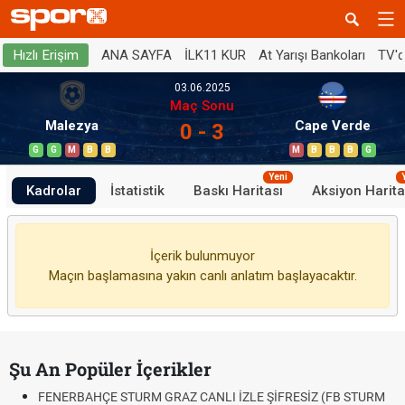
ANA SAYFA
İLK11 KUR
At Yarışı Bankoları
TV'
Hızlı Erişim
03.06.2025
Maç Sonu
Malezya
Cape Verde
0 - 3
G
G
M
B
B
M
B
B
B
G
Yeni
Kadrolar
İstatistik
Baskı Haritası
Aksiyon Harita
İçerik bulunmuyor
Maçın başlamasına yakın canlı anlatım başlayacaktır.
Şu An Popüler İçerikler
FENERBAHÇE STURM GRAZ CANLI İZLE ŞİFRESİZ (FB STURM