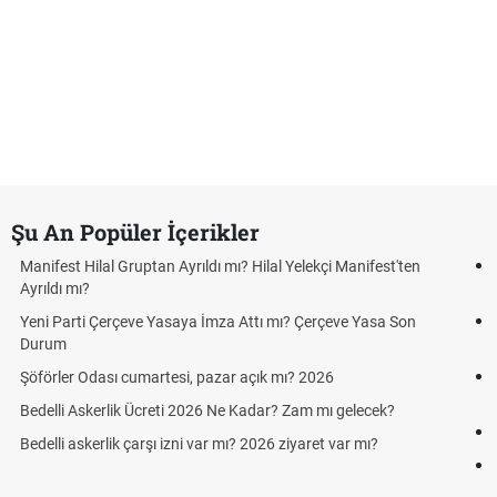
Şu An Popüler İçerikler
ı mı? Hilal Yelekçi Manifest'ten
Kuyumcular cumartesi, pazar g
cumartesi-pazar günü kaça kad
İmza Attı mı? Çerçeve Yasa Son
Hafta Sonları Yıllık İzinden Sayı
Cumartesi ve Pazar Detayı
azar açık mı? 2026
Aras Kargo Cumartesi-pazar a
Cumartesi çalışma saatleri!
6 Ne Kadar? Zam mı gelecek?
Hazırlık Maçı ve Dostluk Maçı 
ar mı? 2026 ziyaret var mı?
Süper Lig Kaç Hafta ve Topla