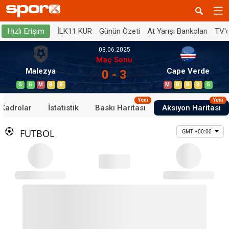
İLK11 KUR
Günün Özeti
At Yarışı Bankoları
TV'
Hızlı Erişim
03.06.2025
Maç Sonu
Malezya
Cape Verde
0 - 3
G
G
M
B
B
M
B
B
B
G
Yeni
Yeni
Kadrolar
İstatistik
Baskı Haritası
Aksiyon Haritası
FUTBOL
GMT +00:00