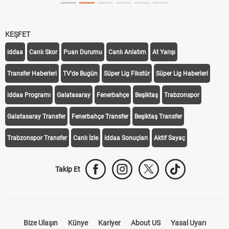
KEŞFET
iddaa
Canlı Skor
Puan Durumu
Canlı Anlatım
At Yarışı
Transfer Haberleri
TV'de Bugün
Süper Lig Fikstür
Süper Lig Haberleri
iddaa Programı
Galatasaray
Fenerbahçe
Beşiktaş
Trabzonspor
Galatasaray Transfer
Fenerbahçe Transfer
Beşiktaş Transfer
Trabzonspor Transfer
Canlı İzle
iddaa Sonuçları
Aktif Sayaç
Takip Et
Bize Ulaşın
Künye
Kariyer
About US
Yasal Uyarı