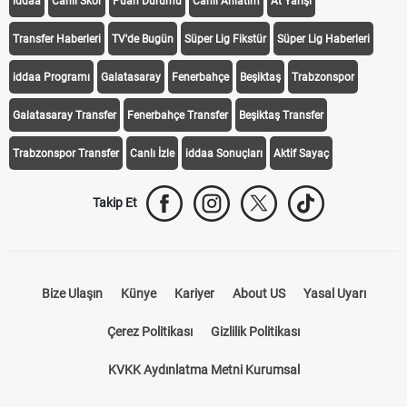
iddaa
Canlı Skor
Puan Durumu
Canlı Anlatım
At Yarışı
Transfer Haberleri
TV'de Bugün
Süper Lig Fikstür
Süper Lig Haberleri
iddaa Programı
Galatasaray
Fenerbahçe
Beşiktaş
Trabzonspor
Galatasaray Transfer
Fenerbahçe Transfer
Beşiktaş Transfer
Trabzonspor Transfer
Canlı İzle
iddaa Sonuçları
Aktif Sayaç
Takip Et
Bize Ulaşın
Künye
Kariyer
About US
Yasal Uyarı
Çerez Politikası
Gizlilik Politikası
KVKK Aydınlatma Metni Kurumsal