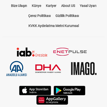
Bize Ulaşın
Künye
Kariyer
About US
Yasal Uyarı
Çerez Politikası
Gizlilik Politikası
KVKK Aydınlatma Metni Kurumsal