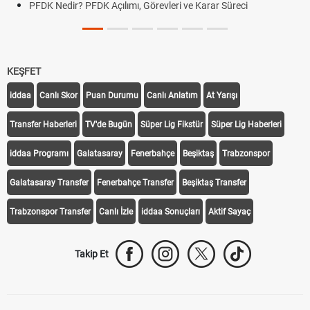
PFDK Nedir? PFDK Açılımı, Görevleri ve Karar Süreci
KEŞFET
iddaa
Canlı Skor
Puan Durumu
Canlı Anlatım
At Yarışı
Transfer Haberleri
TV'de Bugün
Süper Lig Fikstür
Süper Lig Haberleri
iddaa Programı
Galatasaray
Fenerbahçe
Beşiktaş
Trabzonspor
Galatasaray Transfer
Fenerbahçe Transfer
Beşiktaş Transfer
Trabzonspor Transfer
Canlı İzle
iddaa Sonuçları
Aktif Sayaç
Takip Et