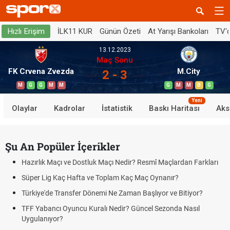
İLK11 KUR
Günün Özeti
At Yarışı Bankoları
TV'
Hızlı Erişim
13.12.2023
Maç Sonu
FK Crvena Zvezda
M.City
2 - 3
M
G
G
M
M
G
M
M
B
G
Yeni
Olaylar
Kadrolar
İstatistik
Baskı Haritası
Aks
Şu An Popüler İçerikler
Hazırlık Maçı ve Dostluk Maçı Nedir? Resmî Maçlardan Farkları
Süper Lig Kaç Hafta ve Toplam Kaç Maç Oynanır?
Türkiye'de Transfer Dönemi Ne Zaman Başlıyor ve Bitiyor?
TFF Yabancı Oyuncu Kuralı Nedir? Güncel Sezonda Nasıl
Uygulanıyor?