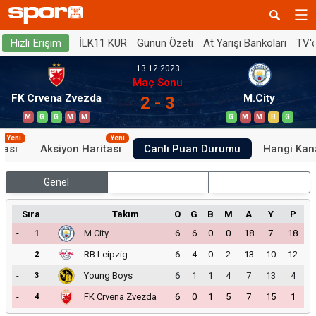
İLK11 KUR
Günün Özeti
At Yarışı Bankoları
TV'
Hızlı Erişim
13.12.2023
Maç Sonu
FK Crvena Zvezda
M.City
2 - 3
M
G
G
M
M
G
M
M
B
G
Yeni
Yeni
tası
Aksiyon Haritası
Canlı Puan Durumu
Hangi Kan
Genel
İç Saha
Dış Saha
Sıra
Takım
O
G
B
M
A
Y
P
-
M.City
6
6
0
0
18
7
18
1
-
RB Leipzig
6
4
0
2
13
10
12
2
-
Young Boys
6
1
1
4
7
13
4
3
-
FK Crvena Zvezda
6
0
1
5
7
15
1
4