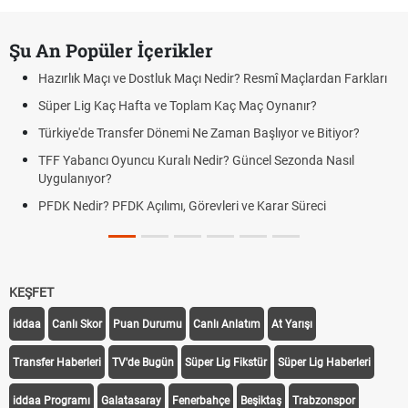
Şu An Popüler İçerikler
Hazırlık Maçı ve Dostluk Maçı Nedir? Resmî Maçlardan Farkları
Süper Lig Kaç Hafta ve Toplam Kaç Maç Oynanır?
Türkiye'de Transfer Dönemi Ne Zaman Başlıyor ve Bitiyor?
TFF Yabancı Oyuncu Kuralı Nedir? Güncel Sezonda Nasıl
Uygulanıyor?
PFDK Nedir? PFDK Açılımı, Görevleri ve Karar Süreci
KEŞFET
iddaa
Canlı Skor
Puan Durumu
Canlı Anlatım
At Yarışı
Transfer Haberleri
TV'de Bugün
Süper Lig Fikstür
Süper Lig Haberleri
iddaa Programı
Galatasaray
Fenerbahçe
Beşiktaş
Trabzonspor