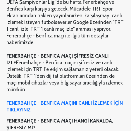
UEFA Şampiyonlar Ligi'de bu hafta Fenerbahçe ve
Benfica karşı karşıya gelecek. Mücadele TRT Spor
ekranlarından naklen yayınlanırken, karşılaşmayı canlı
izlemek isteyen futbolseverler Google üzerinden "TRT
1 canlı izle, TRT 1 canlı maç izle" araması yapıyor.
Fenerbahçe - Benfica maçı ile ilgili tüm detaylar
haberimizde.
FENERBAHÇE - BENFICA MAÇI ŞİFRESİZ CANLI
İZLE
Fenerbahçe - Benfica maçını şifresiz ve canlı
izlemek için TRT 1'e erişim sağlamanız yeterli olacak.
Üstelik, TRT 1'den dijital platformları üzerinden de
maçı mobil cihazlar veya bilgisayar aracılığıyla izlemek
mümkün.
FENERBAHÇE - BENFICA MAÇINI CANLI İZLEMEK İÇİN
TIKLAYINIZ
FENERBAHÇE - BENFICA MAÇI HANGİ KANALDA,
ŞİFRESİZ Mİ?