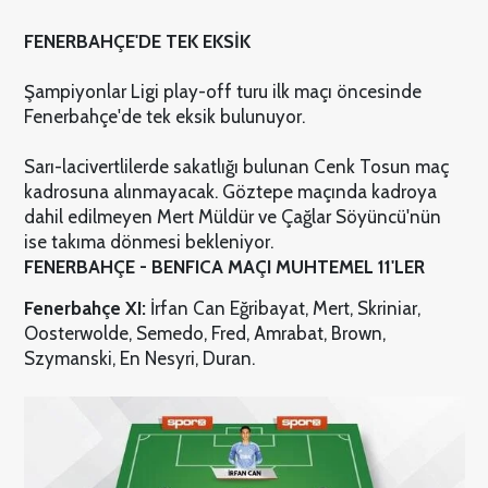
FENERBAHÇE'DE TEK EKSİK
Şampiyonlar Ligi play-off turu ilk maçı öncesinde
Fenerbahçe'de tek eksik bulunuyor.
Sarı-lacivertlilerde sakatlığı bulunan Cenk Tosun maç
kadrosuna alınmayacak. Göztepe maçında kadroya
dahil edilmeyen Mert Müldür ve Çağlar Söyüncü'nün
ise takıma dönmesi bekleniyor.
FENERBAHÇE - BENFICA MAÇI
MUHTEMEL 11'LER
Fenerbahçe XI:
İrfan Can Eğribayat, Mert, Skriniar,
Oosterwolde, Semedo, Fred, Amrabat, Brown,
Szymanski, En Nesyri, Duran.