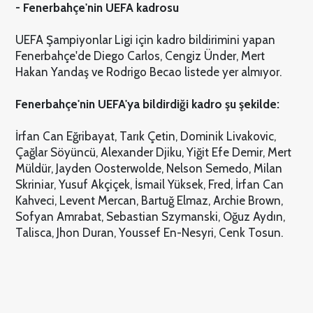
- Fenerbahçe'nin UEFA kadrosu
UEFA Şampiyonlar Ligi için kadro bildirimini yapan
Fenerbahçe'de Diego Carlos, Cengiz Ünder, Mert
Hakan Yandaş ve Rodrigo Becao listede yer almıyor.
Fenerbahçe'nin UEFA'ya bildirdiği kadro şu şekilde:
İrfan Can Eğribayat, Tarık Çetin, Dominik Livakovic,
Çağlar Söyüncü, Alexander Djiku, Yiğit Efe Demir, Mert
Müldür, Jayden Oosterwolde, Nelson Semedo, Milan
Skriniar, Yusuf Akçiçek, İsmail Yüksek, Fred, İrfan Can
Kahveci, Levent Mercan, Bartuğ Elmaz, Archie Brown,
Sofyan Amrabat, Sebastian Szymanski, Oğuz Aydın,
Talisca, Jhon Duran, Youssef En-Nesyri, Cenk Tosun.