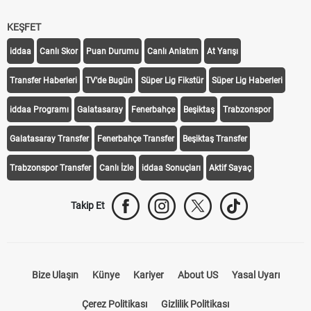
KEŞFET
iddaa
Canlı Skor
Puan Durumu
Canlı Anlatım
At Yarışı
Transfer Haberleri
TV'de Bugün
Süper Lig Fikstür
Süper Lig Haberleri
iddaa Programı
Galatasaray
Fenerbahçe
Beşiktaş
Trabzonspor
Galatasaray Transfer
Fenerbahçe Transfer
Beşiktaş Transfer
Trabzonspor Transfer
Canlı İzle
iddaa Sonuçları
Aktif Sayaç
Takip Et
Bize Ulaşın
Künye
Kariyer
About US
Yasal Uyarı
Çerez Politikası
Gizlilik Politikası