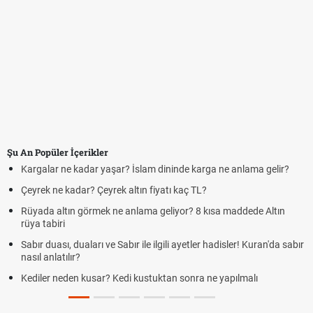
Şu An Popüler İçerikler
aşar? İslam dininde karga ne anlama gelir?
Futbolda ofsayt nedir? O
rek altın fiyatı kaç TL?
Kravat nasıl bağlanır?
 ne anlama geliyor? 8 kısa maddede Altın
Cemre düştü mü? Kış c
demek
e Sabır ile ilgili ayetler hadisler! Kuran'da sabır
Rüyada kedi görmek en 
Evde çilek reçeli nasıl ya
? Kedi kustuktan sonra ne yapılmalı
tarifi