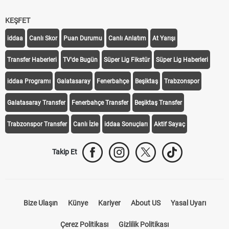
KEŞFET
iddaa
Canlı Skor
Puan Durumu
Canlı Anlatım
At Yarışı
Transfer Haberleri
TV'de Bugün
Süper Lig Fikstür
Süper Lig Haberleri
iddaa Programı
Galatasaray
Fenerbahçe
Beşiktaş
Trabzonspor
Galatasaray Transfer
Fenerbahçe Transfer
Beşiktaş Transfer
Trabzonspor Transfer
Canlı İzle
iddaa Sonuçları
Aktif Sayaç
Takip Et
Bize Ulaşın
Künye
Kariyer
About US
Yasal Uyarı
Çerez Politikası
Gizlilik Politikası