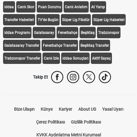
iddaa
Canlı Skor
Puan Durumu
Canlı Anlatım
At Yarışı
Transfer Haberleri
TV'de Bugün
Süper Lig Fikstür
Süper Lig Haberleri
iddaa Programı
Galatasaray
Fenerbahçe
Beşiktaş
Trabzonspor
Galatasaray Transfer
Fenerbahçe Transfer
Beşiktaş Transfer
Trabzonspor Transfer
Canlı İzle
iddaa Sonuçları
Aktif Sayaç
Takip Et
Bize Ulaşın
Künye
Kariyer
About US
Yasal Uyarı
Çerez Politikası
Gizlilik Politikası
KVKK Aydınlatma Metni Kurumsal