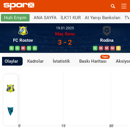
ANA SAYFA
İLK11 KUR
At Yarışı Bankoları
TV
Hızlı Erişim
19.01.2025
Maç Sonu
FC Rostov
Rodina
3 - 2
G
G
M
G
G
G
M
M
M
B
Yeni
Olaylar
Kadrolar
İstatistik
Baskı Haritası
Aksiyon
0'
15'
30'