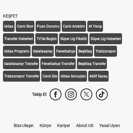
KEŞFET
iddaa
Canlı Skor
Puan Durumu
Canlı Anlatım
At Yarışı
Transfer Haberleri
TV'de Bugün
Süper Lig Fikstür
Süper Lig Haberleri
iddaa Programı
Galatasaray
Fenerbahçe
Beşiktaş
Trabzonspor
Galatasaray Transfer
Fenerbahçe Transfer
Beşiktaş Transfer
Trabzonspor Transfer
Canlı İzle
iddaa Sonuçları
Aktif Sayaç
Takip Et
Bize Ulaşın
Künye
Kariyer
About US
Yasal Uyarı