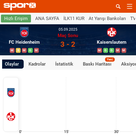
ANA SAYFA
İLK11 KUR
At Yarışı Bankoları
TV
Hızlı Erişim
05.09.2025
Maç Sonu
FC Heidenheim
Kaiserslautern
3 - 2
M
B
M
G
M
M
G
G
M
M
Yeni
Olaylar
Kadrolar
İstatistik
Baskı Haritası
Aksiyon
0'
15'
30'