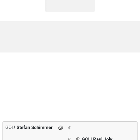
GOL!
Stefan Schimmer
4'
GOL!
Paul Joly
6'