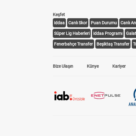
Keşfet
iddaa
Canlı Skor
Puan Durumu
Canlı An
Süper Lig Haberleri
iddaa Programı
Gala
Fenerbahçe Transfer
Beşiktaş Transfer
T
Bize Ulaşın
Künye
Kariyer