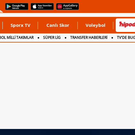
Sporx TV
Canlı Skor
Voleybol
OL MİLLİ TAKIMLAR
SÜPER LİG
TRANSFER HABERLERİ
TV'DE BU