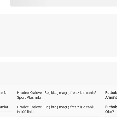
ar Ne
Hradec Kralove - Beşiktaş maçı şifresiz izle canlı S
Futbold
Sport Plus linki
Arasınd
amları
Hradec Kralove - Beşiktaş maçı şifresiz izle canlı
Futbol
tv100 linki
Olur?