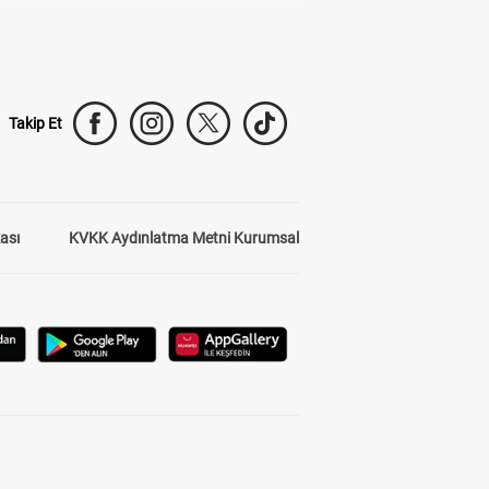
Takip Et
kası
KVKK Aydınlatma Metni Kurumsal