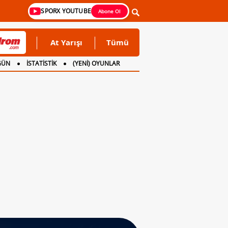
SPORX YOUTUBE
Abone Ol
At Yarışı
Tümü
GÜN
İSTATİSTİK
(YENİ) OYUNLAR