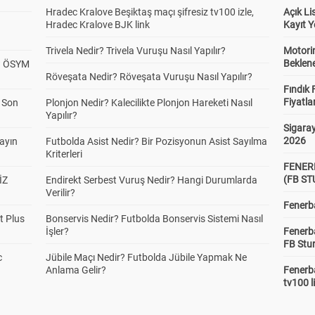
Hradec Kralove Beşiktaş maçı şifresiz tv100 izle,
Açık L
Hradec Kralove BJK link
Kayıt Y
Trivela Nedir? Trivela Vuruşu Nasıl Yapılır?
Motorin
Beklene
? ÖSYM
Röveşata Nedir? Röveşata Vuruşu Nasıl Yapılır?
Fındık 
Fiyatla
a Son
Plonjon Nedir? Kalecilikte Plonjon Hareketi Nasıl
Yapılır?
Sigaray
2026
yayın
Futbolda Asist Nedir? Bir Pozisyonun Asist Sayılma
Kriterleri
FENER
(FB S
İZ
Endirekt Serbest Vuruş Nedir? Hangi Durumlarda
Verilir?
Fenerba
t Plus
Bonservis Nedir? Futbolda Bonservis Sistemi Nasıl
İşler?
Fenerb
FB Stu
c
Jübile Maçı Nedir? Futbolda Jübile Yapmak Ne
Anlama Gelir?
Fenerba
tv100 l