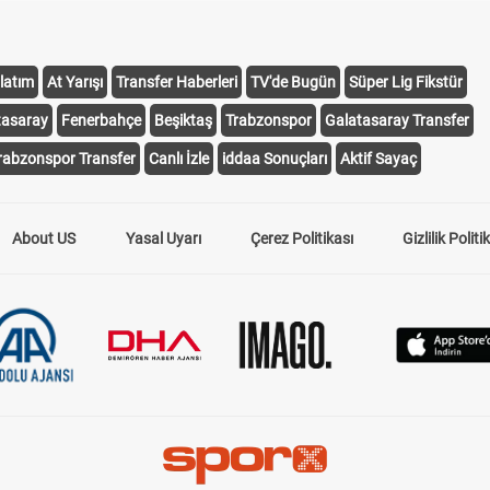
latım
At Yarışı
Transfer Haberleri
TV'de Bugün
Süper Lig Fikstür
tasaray
Fenerbahçe
Beşiktaş
Trabzonspor
Galatasaray Transfer
rabzonspor Transfer
Canlı İzle
iddaa Sonuçları
Aktif Sayaç
About US
Yasal Uyarı
Çerez Politikası
Gizlilik Politi