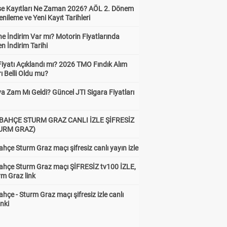
ise Kayıtları Ne Zaman 2026? AÖL 2. Dönem
enileme ve Yeni Kayıt Tarihleri
e İndirim Var mı? Motorin Fiyatlarında
n İndirim Tarihi
Fiyatı Açıklandı mı? 2026 TMO Fındık Alım
rı Belli Oldu mu?
a Zam Mı Geldi? Güncel JTI Sigara Fiyatları
BAHÇE STURM GRAZ CANLI İZLE ŞİFRESİZ
TURM GRAZ)
hçe Sturm Graz maçı şifresiz canlı yayın izle
ahçe Sturm Graz maçı ŞİFRESİZ tv100 İZLE,
rm Graz link
hçe - Sturm Graz maçı şifresiz izle canlı
inki