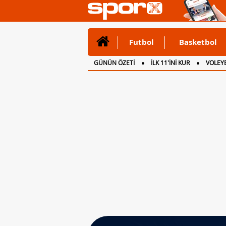
Futbol
Basketbol
GÜNÜN ÖZETİ
İLK 11'İNİ KUR
VOLEYB
CANLI ANLATIM
İNGİLTERE