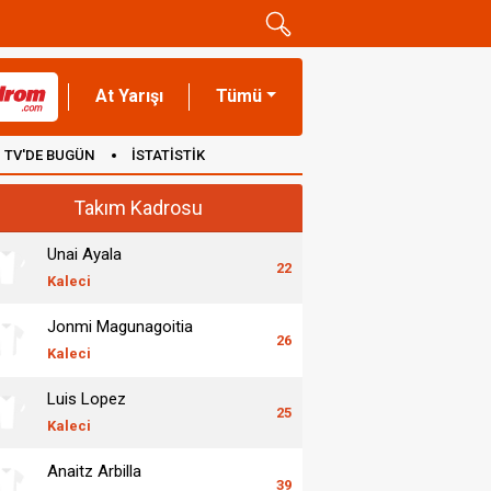
At Yarışı
Tümü
TV'DE BUGÜN
İSTATİSTİK
Takım Kadrosu
Unai Ayala
22
Kaleci
Jonmi Magunagoitia
26
Kaleci
Luis Lopez
25
Kaleci
Anaitz Arbilla
39