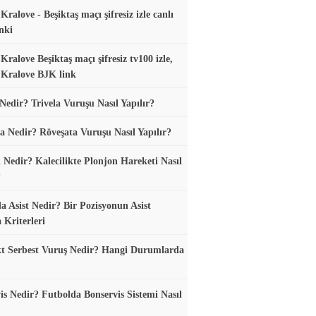
ralove - Beşiktaş maçı şifresiz izle canlı
nki
Kralove Beşiktaş maçı şifresiz tv100 izle,
Kralove BJK link
 Nedir? Trivela Vuruşu Nasıl Yapılır?
a Nedir? Röveşata Vuruşu Nasıl Yapılır?
 Nedir? Kalecilikte Plonjon Hareketi Nasıl
?
a Asist Nedir? Bir Pozisyonun Asist
 Kriterleri
t Serbest Vuruş Nedir? Hangi Durumlarda
is Nedir? Futbolda Bonservis Sistemi Nasıl