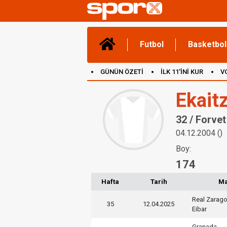
Futbol
Basketbol
GÜNÜN ÖZETİ
İLK 11'İNİ KUR
V
(YENİ) OYUNLAR
CANLI ANLATIM
Ekait
32 / Forvet
04.12.2004 ()
Boy:
174
Hafta
Tarih
M
Real Zarag
35
12.04.2025
Eibar
Granada