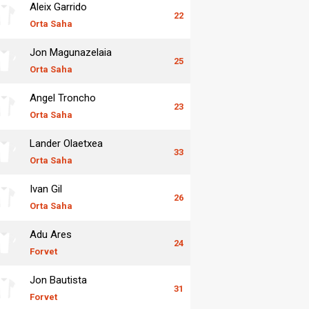
Aleix Garrido
22
Orta Saha
Jon Magunazelaia
25
Orta Saha
Angel Troncho
23
Orta Saha
Lander Olaetxea
33
Orta Saha
Ivan Gil
26
Orta Saha
Adu Ares
24
Forvet
Jon Bautista
31
Forvet