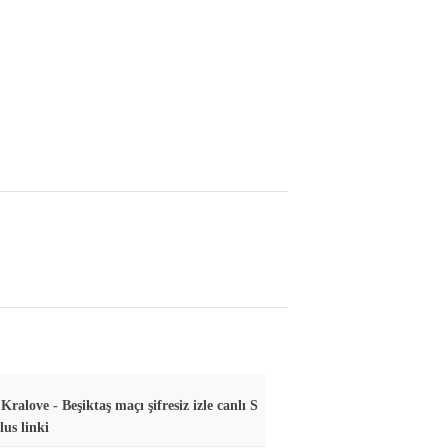
ralove - Beşiktaş maçı şifresiz izle canlı S
lus linki