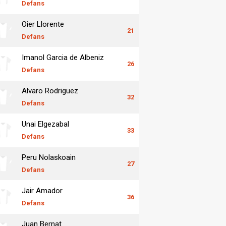
Defans
Oier Llorente
21
Defans
Imanol Garcia de Albeniz
26
Defans
Alvaro Rodriguez
32
Defans
Unai Elgezabal
33
Defans
Peru Nolaskoain
27
Defans
Jair Amador
36
Defans
Juan Bernat