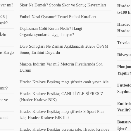
t var mı?
Skor Ne Demek? Sporda Skor ve Sonuç Kavramları
Hradec K
tv100 li
26 |
Futbol Nasıl Oynanır? Temel Futbol Kuralları
açık?
Hradec 
Deplasman Golü Kuralı Nedir? Hangi
Hradec 
İzin
Organizasyonlarda Uygulanıyor?
Trivela
DGS Sonuçları Ne Zaman Açıklanacak 2026? ÖSYM
as Kargo
Sonuç Tarihini Duyurdu
Röveşat
Mazota İndirim Var mı? Motorin Fiyatlarında Son
Plonjon
Durum
Yapılır
Hradec Kralove Beşiktaş maçı şifresiz canlı yayın izle
Futbold
anır?
Sayılma
Hradec Kralove Beşiktaş CANLI İZLE ŞİFRESİZ
or ve
(Hradec Kralove BJK)
Endirek
Verilir?
Hradec Kralove Beşiktaş maçı şifresiz S Sport Plus
ezonda
izle, Hradec Kralove BJK link
Bonserv
İşler?
Hradec Kralove Beşiktaş ücretsiz izle, Hradec Kralove