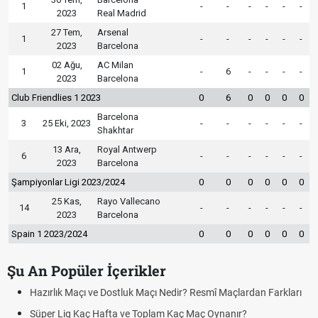
1
-
-
-
-
-
-
2023
Real Madrid
27 Tem,
Arsenal
1
-
-
-
-
-
-
2023
Barcelona
02 Ağu,
AC Milan
1
-
6
-
-
-
-
2023
Barcelona
Club Friendlies 1 2023
0
6
0
0
0
0
Barcelona
3
25 Eki, 2023
-
-
-
-
-
-
Shakhtar
13 Ara,
Royal Antwerp
6
-
-
-
-
-
-
2023
Barcelona
Şampiyonlar Ligi 2023/2024
0
0
0
0
0
0
25 Kas,
Rayo Vallecano
14
-
-
-
-
-
-
2023
Barcelona
Spain 1 2023/2024
0
0
0
0
0
0
Şu An Popüler İçerikler
Hazırlık Maçı ve Dostluk Maçı Nedir? Resmî Maçlardan Farkları
Süper Lig Kaç Hafta ve Toplam Kaç Maç Oynanır?