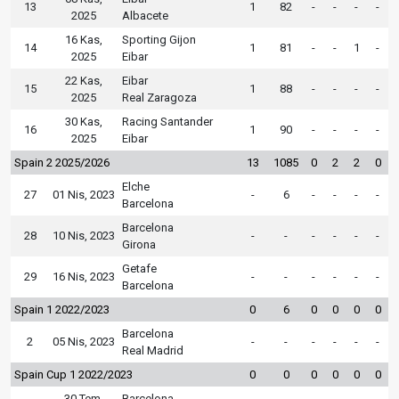
13
1
82
-
-
-
-
2025
Albacete
16 Kas,
Sporting Gijon
14
1
81
-
-
1
-
2025
Eibar
22 Kas,
Eibar
15
1
88
-
-
-
-
2025
Real Zaragoza
30 Kas,
Racing Santander
16
1
90
-
-
-
-
2025
Eibar
Spain 2 2025/2026
13
1085
0
2
2
0
Elche
27
01 Nis, 2023
-
6
-
-
-
-
Barcelona
Barcelona
28
10 Nis, 2023
-
-
-
-
-
-
Girona
Getafe
29
16 Nis, 2023
-
-
-
-
-
-
Barcelona
Spain 1 2022/2023
0
6
0
0
0
0
Barcelona
2
05 Nis, 2023
-
-
-
-
-
-
Real Madrid
Spain Cup 1 2022/2023
0
0
0
0
0
0
30 Tem,
Barcelona