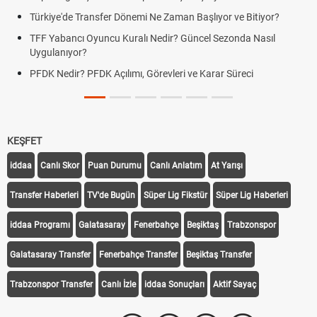
Türkiye'de Transfer Dönemi Ne Zaman Başlıyor ve Bitiyor?
TFF Yabancı Oyuncu Kuralı Nedir? Güncel Sezonda Nasıl
Uygulanıyor?
PFDK Nedir? PFDK Açılımı, Görevleri ve Karar Süreci
KEŞFET
iddaa
Canlı Skor
Puan Durumu
Canlı Anlatım
At Yarışı
Transfer Haberleri
TV'de Bugün
Süper Lig Fikstür
Süper Lig Haberleri
iddaa Programı
Galatasaray
Fenerbahçe
Beşiktaş
Trabzonspor
Galatasaray Transfer
Fenerbahçe Transfer
Beşiktaş Transfer
Trabzonspor Transfer
Canlı İzle
iddaa Sonuçları
Aktif Sayaç