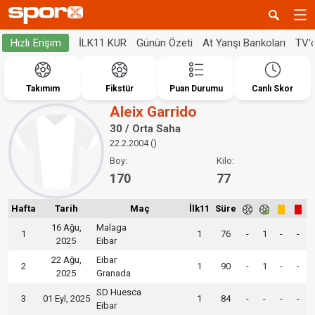
İLK11 KUR
Günün Özeti
At Yarışı Bankoları
TV'
Hızlı Erişim
Takımım
Fikstür
Puan Durumu
Canlı Skor
Aleix Garrido
30 / Orta Saha
22.2.2004 ()
Boy:
Kilo:
170
77
Hafta
Tarih
Maç
İlk11
Süre
16 Ağu,
Malaga
1
1
76
-
1
-
-
2025
Eibar
22 Ağu,
Eibar
2
1
90
-
1
-
-
2025
Granada
SD Huesca
3
01 Eyl, 2025
1
84
-
-
-
-
Eibar