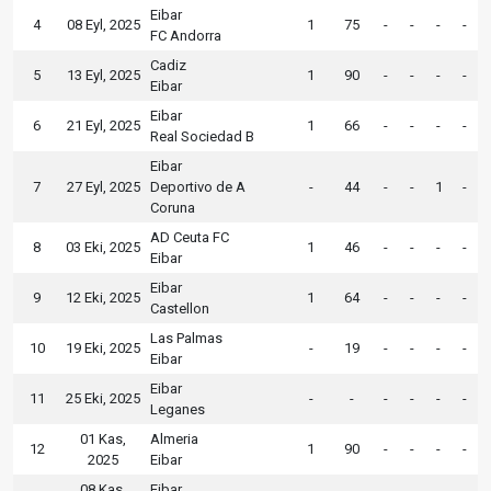
Eibar
4
08 Eyl, 2025
1
75
-
-
-
-
FC Andorra
Cadiz
5
13 Eyl, 2025
1
90
-
-
-
-
Eibar
Eibar
6
21 Eyl, 2025
1
66
-
-
-
-
Real Sociedad B
Eibar
7
27 Eyl, 2025
Deportivo de A
-
44
-
-
1
-
Coruna
AD Ceuta FC
8
03 Eki, 2025
1
46
-
-
-
-
Eibar
Eibar
9
12 Eki, 2025
1
64
-
-
-
-
Castellon
Las Palmas
10
19 Eki, 2025
-
19
-
-
-
-
Eibar
Eibar
11
25 Eki, 2025
-
-
-
-
-
-
Leganes
01 Kas,
Almeria
12
1
90
-
-
-
-
2025
Eibar
08 Kas,
Eibar