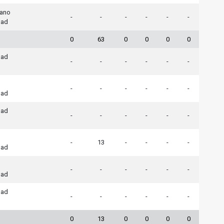
cano
-
-
-
-
-
-
dad
0
63
0
0
0
0
dad
-
-
-
-
-
-
-
-
-
-
-
-
dad
dad
-
-
-
-
-
-
-
13
-
-
-
-
dad
-
-
-
-
-
-
dad
dad
-
-
-
-
-
-
0
13
0
0
0
0