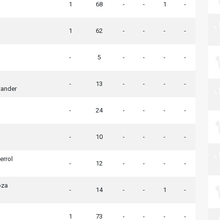
1
68
-
-
1
-
1
62
-
-
-
-
-
5
-
-
-
-
-
13
-
-
-
-
tander
-
24
-
-
-
-
-
10
-
-
-
-
errol
-
12
-
-
-
-
oza
-
14
-
-
1
-
1
73
-
-
-
-