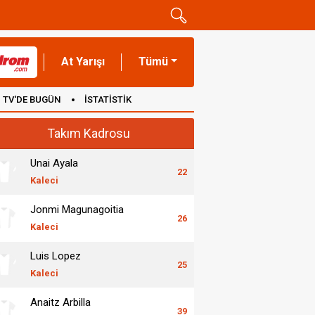
At Yarışı
Tümü
TV'DE BUGÜN
İSTATİSTİK
Takım Kadrosu
Unai Ayala
22
Kaleci
Jonmi Magunagoitia
26
Kaleci
Luis Lopez
25
Kaleci
Anaitz Arbilla
39