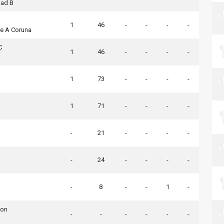
dad B
1
46
-
-
-
-
de A Coruna
C
1
46
-
-
-
-
1
73
-
-
-
-
1
71
-
-
-
-
-
21
-
-
-
-
-
24
-
-
-
-
-
8
-
-
1
-
jon
-
-
-
-
-
-