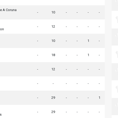
de A Coruna
-
10
-
-
-
-
-
12
-
-
-
-
jon
-
10
-
-
1
-
o
-
18
-
-
1
-
-
12
-
-
-
-
-
-
-
-
-
-
-
29
-
-
-
1
-
29
-
-
-
-
s