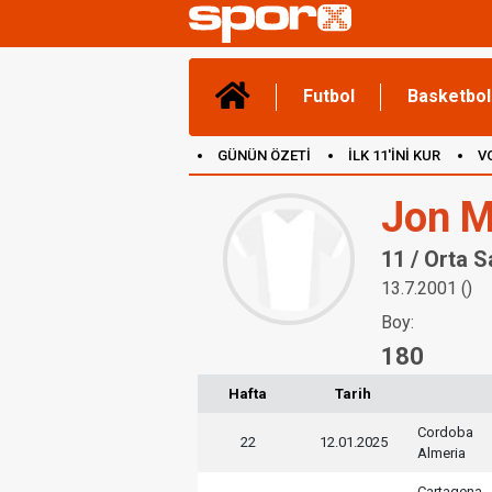
Futbol
Basketbol
GÜNÜN ÖZETİ
İLK 11'İNİ KUR
V
(YENİ) OYUNLAR
CANLI ANLATIM
Jon M
11 / Orta 
13.7.2001 ()
Boy:
180
Hafta
Tarih
Cordoba
22
12.01.2025
Almeria
Cartagena