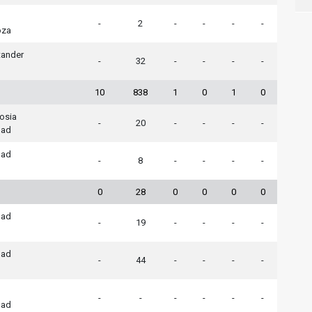
-
2
-
-
-
-
oza
tander
-
32
-
-
-
-
10
838
1
0
1
0
osia
-
20
-
-
-
-
dad
dad
-
8
-
-
-
-
0
28
0
0
0
0
dad
-
19
-
-
-
-
dad
-
44
-
-
-
-
-
-
-
-
-
-
dad