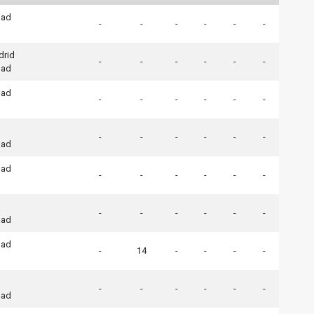
dad
-
-
-
-
-
-
drid
-
-
-
-
-
-
dad
dad
-
-
-
-
-
-
-
-
-
-
-
-
dad
dad
-
-
-
-
-
-
-
-
-
-
-
-
dad
dad
-
14
-
-
-
-
-
-
-
-
-
-
dad