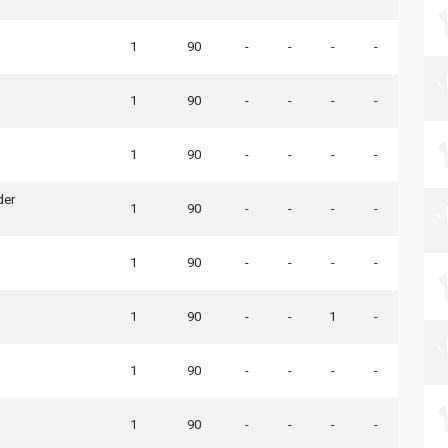
1
90
-
-
-
-
1
90
-
-
-
-
1
90
-
-
-
-
der
1
90
-
-
-
-
1
90
-
-
-
-
1
90
-
-
1
-
1
90
-
-
-
-
1
90
-
-
-
-