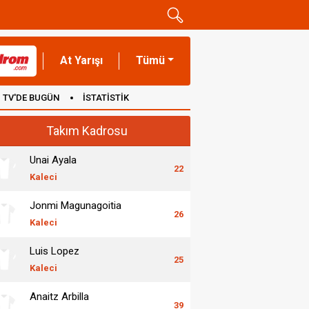
At Yarışı
Tümü
TV'DE BUGÜN
İSTATİSTİK
Takım Kadrosu
Unai Ayala
22
Kaleci
Jonmi Magunagoitia
26
Kaleci
Luis Lopez
25
Kaleci
Anaitz Arbilla
39