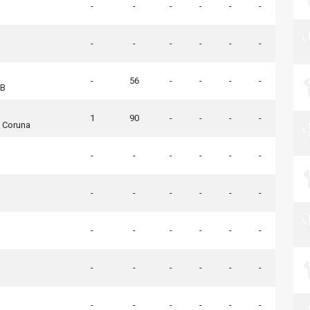
-
-
-
-
-
-
-
-
-
-
-
-
-
56
-
-
-
-
 B
1
90
-
-
-
-
A Coruna
-
-
-
-
-
-
-
-
-
-
-
-
-
-
-
-
-
-
-
-
-
-
-
-
-
-
-
-
-
-