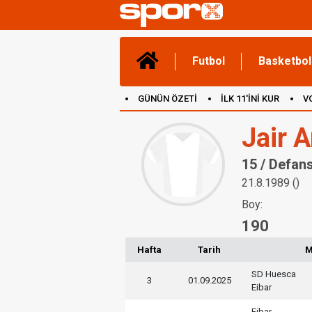
Futbol
Basketbol
GÜNÜN ÖZETİ
İLK 11'İNİ KUR
V
(YENİ) OYUNLAR
CANLI ANLATIM
Jair 
15 / Defan
21.8.1989 ()
Boy:
190
Hafta
Tarih
M
SD Huesca
3
01.09.2025
Eibar
Eibar