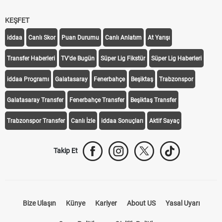
KEŞFET
iddaa
Canlı Skor
Puan Durumu
Canlı Anlatım
At Yarışı
Transfer Haberleri
TV'de Bugün
Süper Lig Fikstür
Süper Lig Haberleri
iddaa Programı
Galatasaray
Fenerbahçe
Beşiktaş
Trabzonspor
Galatasaray Transfer
Fenerbahçe Transfer
Beşiktaş Transfer
Trabzonspor Transfer
Canlı İzle
iddaa Sonuçları
Aktif Sayaç
Takip Et
Bize Ulaşın
Künye
Kariyer
About US
Yasal Uyarı