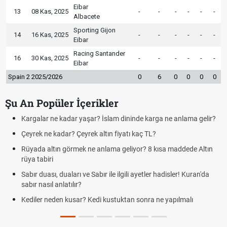
Eibar
13
08 Kas, 2025
-
-
-
-
-
-
Albacete
Sporting Gijon
14
16 Kas, 2025
-
-
-
-
-
-
Eibar
Racing Santander
16
30 Kas, 2025
-
-
-
-
-
-
Eibar
Spain 2 2025/2026
0
6
0
0
0
0
Şu An Popüler İçerikler
Kargalar ne kadar yaşar? İslam dininde karga ne anlama gelir?
Çeyrek ne kadar? Çeyrek altın fiyatı kaç TL?
Rüyada altın görmek ne anlama geliyor? 8 kısa maddede Altın
rüya tabiri
Sabır duası, duaları ve Sabır ile ilgili ayetler hadisler! Kuran'da
sabır nasıl anlatılır?
Kediler neden kusar? Kedi kustuktan sonra ne yapılmalı