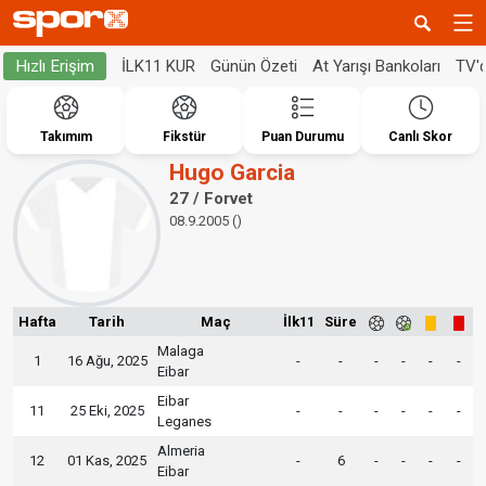
İLK11 KUR
Günün Özeti
At Yarışı Bankoları
TV'
Hızlı Erişim
Takımım
Fikstür
Puan Durumu
Canlı Skor
Hugo Garcia
27 / Forvet
08.9.2005 ()
Hafta
Tarih
Maç
İlk11
Süre
Malaga
1
16 Ağu, 2025
-
-
-
-
-
-
Eibar
Eibar
11
25 Eki, 2025
-
-
-
-
-
-
Leganes
Almeria
12
01 Kas, 2025
-
6
-
-
-
-
Eibar