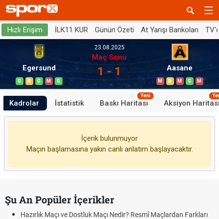
İLK11 KUR
Günün Özeti
At Yarışı Bankoları
TV'
Hızlı Erişim
23.08.2025
Maç Sonu
Egersund
Aasane
1 - 1
G
B
G
M
G
M
B
M
G
M
Yeni
Ye
Kadrolar
İstatistik
Baskı Haritası
Aksiyon Haritas
İçerik bulunmuyor
Maçın başlamasına yakın canlı anlatım başlayacaktır.
Şu An Popüler İçerikler
Hazırlık Maçı ve Dostluk Maçı Nedir? Resmî Maçlardan Farkları