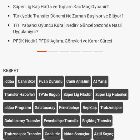
Süper Lig Kaç Hafta ve Toplam Kaç Maç Oynanır?
Türkiye'de Transfer Dönemi Ne Zaman Başlıyor ve Bitiyor?
TFF Yabancı Oyuncu Kuralı Nedir? Güncel Sezonda Nasıl
Uygulanıyor?
PFDK Nedir? PFDK Açılımı, Görevleri ve Karar Süreci
KEŞFET
iddaa
Canlı Skor
Puan Durumu
Canlı Anlatım
At Yarışı
Transfer Haberleri
TV'de Bugün
Süper Lig Fikstür
Süper Lig Haberleri
iddaa Programı
Galatasaray
Fenerbahçe
Beşiktaş
Trabzonspor
Galatasaray Transfer
Fenerbahçe Transfer
Beşiktaş Transfer
Trabzonspor Transfer
Canlı İzle
iddaa Sonuçları
Aktif Sayaç