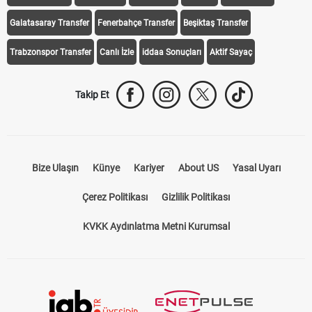
Galatasaray Transfer
Fenerbahçe Transfer
Beşiktaş Transfer
Trabzonspor Transfer
Canlı İzle
iddaa Sonuçları
Aktif Sayaç
Takip Et
Bize Ulaşın
Künye
Kariyer
About US
Yasal Uyarı
Çerez Politikası
Gizlilik Politikası
KVKK Aydınlatma Metni Kurumsal