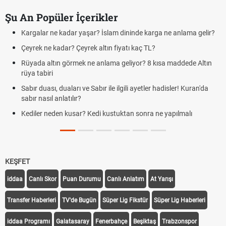
Şu An Popüler İçerikler
Kargalar ne kadar yaşar? İslam dininde karga ne anlama gelir?
Çeyrek ne kadar? Çeyrek altın fiyatı kaç TL?
Rüyada altın görmek ne anlama geliyor? 8 kısa maddede Altın
rüya tabiri
Sabır duası, duaları ve Sabır ile ilgili ayetler hadisler! Kuran'da
sabır nasıl anlatılır?
Kediler neden kusar? Kedi kustuktan sonra ne yapılmalı
KEŞFET
iddaa
Canlı Skor
Puan Durumu
Canlı Anlatım
At Yarışı
Transfer Haberleri
TV'de Bugün
Süper Lig Fikstür
Süper Lig Haberleri
iddaa Programı
Galatasaray
Fenerbahçe
Beşiktaş
Trabzonspor