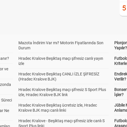
5
Mazota İndirim Var mı? Motorin Fiyatlarında Son
Plonjon
Durum
Yapılır
anır?
Hradec Kralove Beşiktaş maçı şifresiz canlı yayın
Futbold
izle
Kriterle
or ve
Hradec Kralove Beşiktaş CANLI İZLE ŞİFRESİZ
Endire
(Hradec Kralove BJK)
Verilir?
ezonda
Hradec Kralove Beşiktaş maçı şifresiz S Sport Plus
Bonserv
izle, Hradec Kralove BJK link
İşler?
 Süreci
Hradec Kralove Beşiktaş ücretsiz izle, Hradec
Jübile
Kralove BJK maçı canlı linki
Anlama
ar Ne
Hradec Kralove - Beşiktaş maçı şifresiz izle canlı S
Futbold
Sport Plus linki
Arasınd
amları