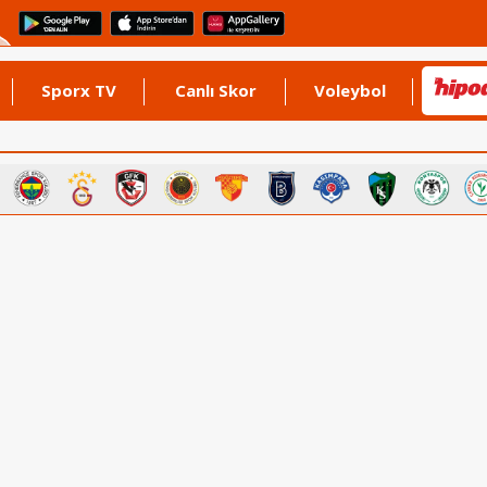
Sporx TV
Canlı Skor
Voleybol