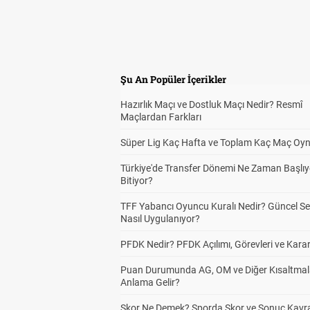
Şu An Popüler İçerikler
Hazırlık Maçı ve Dostluk Maçı Nedir? Resmî
Maçlardan Farkları
Süper Lig Kaç Hafta ve Toplam Kaç Maç Oyn
Türkiye'de Transfer Dönemi Ne Zaman Başlıy
Bitiyor?
TFF Yabancı Oyuncu Kuralı Nedir? Güncel S
Nasıl Uygulanıyor?
PFDK Nedir? PFDK Açılımı, Görevleri ve Karar
Puan Durumunda AG, OM ve Diğer Kısaltmal
Anlama Gelir?
Skor Ne Demek? Sporda Skor ve Sonuç Kavr