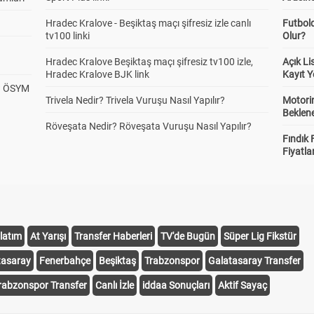
Hradec Kralove - Beşiktaş maçı şifresiz izle canlı
Futbol
tv100 linki
Olur?
Hradec Kralove Beşiktaş maçı şifresiz tv100 izle,
Açık L
Hradec Kralove BJK link
Kayıt Y
? ÖSYM
Trivela Nedir? Trivela Vuruşu Nasıl Yapılır?
Motorin
Beklene
Röveşata Nedir? Röveşata Vuruşu Nasıl Yapılır?
Fındık 
Fiyatla
latım
At Yarışı
Transfer Haberleri
TV'de Bugün
Süper Lig Fikstür
tasaray
Fenerbahçe
Beşiktaş
Trabzonspor
Galatasaray Transfer
rabzonspor Transfer
Canlı İzle
iddaa Sonuçları
Aktif Sayaç