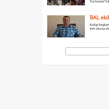
Turnuvası"nda
BAL eki
Kulüp başkan
kim olursa o