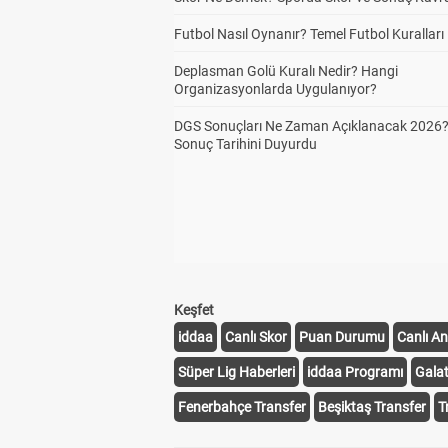
Futbol Nasıl Oynanır? Temel Futbol Kuralları
Deplasman Golü Kuralı Nedir? Hangi
Organizasyonlarda Uygulanıyor?
DGS Sonuçları Ne Zaman Açıklanacak 2026
Sonuç Tarihini Duyurdu
Keşfet
iddaa
Canlı Skor
Puan Durumu
Canlı An
Süper Lig Haberleri
iddaa Programı
Gala
Fenerbahçe Transfer
Beşiktaş Transfer
T