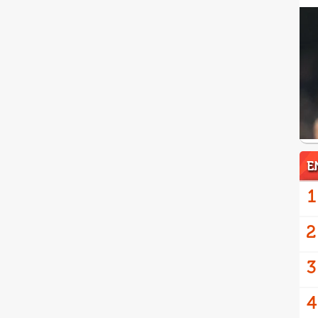
E
1
2
3
4