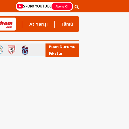
SPORX YOUTUBE
Abone Ol
At Yarışı
Tümü
Puan Durumu
Fikstür