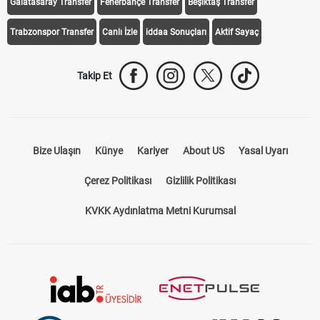
Galatasaray Transfer
Fenerbahçe Transfer
Beşiktaş Transfer
Trabzonspor Transfer
Canlı İzle
iddaa Sonuçları
Aktif Sayaç
Takip Et
Bize Ulaşın
Künye
Kariyer
About US
Yasal Uyarı
Çerez Politikası
Gizlilik Politikası
KVKK Aydınlatma Metni Kurumsal