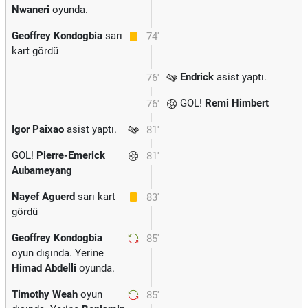
Nwaneri
oyunda.
Geoffrey Kondogbia
sarı
74'
kart gördü
Endrick
asist yaptı.
76'
GOL!
Remi Himbert
76'
Igor Paixao
asist yaptı.
81'
GOL!
Pierre-Emerick
81'
Aubameyang
Nayef Aguerd
sarı kart
83'
gördü
Geoffrey Kondogbia
85'
oyun dışında. Yerine
Himad Abdelli
oyunda.
Timothy Weah
oyun
85'