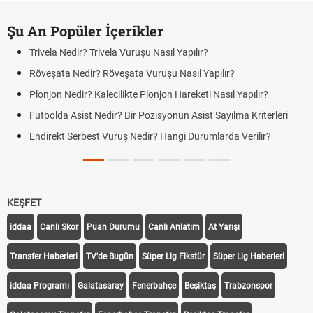
Şu An Popüler İçerikler
Trivela Nedir? Trivela Vuruşu Nasıl Yapılır?
Röveşata Nedir? Röveşata Vuruşu Nasıl Yapılır?
Plonjon Nedir? Kalecilikte Plonjon Hareketi Nasıl Yapılır?
Futbolda Asist Nedir? Bir Pozisyonun Asist Sayılma Kriterleri
Endirekt Serbest Vuruş Nedir? Hangi Durumlarda Verilir?
KEŞFET
iddaa
Canlı Skor
Puan Durumu
Canlı Anlatım
At Yarışı
Transfer Haberleri
TV'de Bugün
Süper Lig Fikstür
Süper Lig Haberleri
iddaa Programı
Galatasaray
Fenerbahçe
Beşiktaş
Trabzonspor