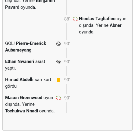
dışında. Yerine
Benjamin
Pavard
oyunda.
Nicolas Tagliafico
oyun
88'
dışında. Yerine
Abner
oyunda.
GOL!
Pierre-Emerick
90'
Aubameyang
Ethan Nwaneri
asist
90'
yaptı.
Himad Abdelli
sarı kart
90'
gördü
Mason Greenwood
oyun
90'
dışında. Yerine
Tochukwu Nnadi
oyunda.