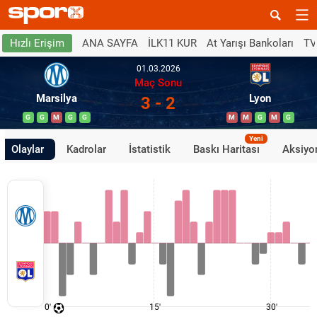
ANA SAYFA
İLK11 KUR
At Yarışı Bankoları
TV
Hızlı Erişim
01.03.2026
Maç Sonu
Marsilya
Lyon
3 - 2
G
G
M
G
G
M
M
G
M
G
Yeni
Olaylar
Kadrolar
İstatistik
Baskı Haritası
Aksiyon
0'
15'
30'