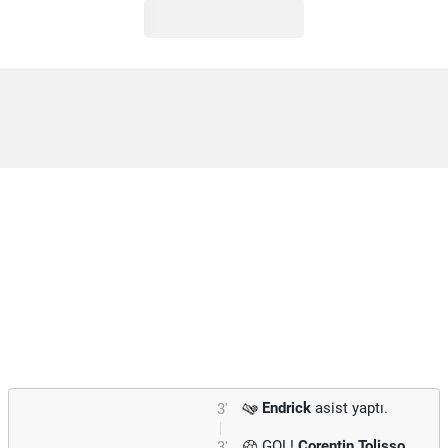
Endrick
asist yaptı.
3'
GOL!
Corentin Tolisso
3'