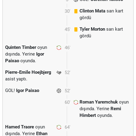
Clinton Mata
sarı kart
30'
gördü
Tyler Morton
sarı kart
45'
gördü
Quinten Timber
oyun
46'
dışında. Yerine
Igor
Paixao
oyunda.
Pierre-Emile Hoejbjerg
52'
asist yaptı.
GOL!
Igor Paixao
52'
Roman Yaremchuk
oyun
60'
dışında. Yerine
Remi
Himbert
oyunda.
Hamed Traore
oyun
64'
dışında. Yerine
Ethan