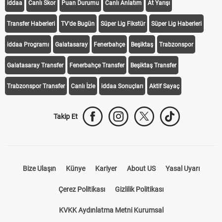
iddaa
Canlı Skor
Puan Durumu
Canlı Anlatım
At Yarışı
Transfer Haberleri
TV'de Bugün
Süper Lig Fikstür
Süper Lig Haberleri
iddaa Programı
Galatasaray
Fenerbahçe
Beşiktaş
Trabzonspor
Galatasaray Transfer
Fenerbahçe Transfer
Beşiktaş Transfer
Trabzonspor Transfer
Canlı İzle
iddaa Sonuçları
Aktif Sayaç
Takip Et
Bize Ulaşın
Künye
Kariyer
About US
Yasal Uyarı
Çerez Politikası
Gizlilik Politikası
KVKK Aydınlatma Metni Kurumsal