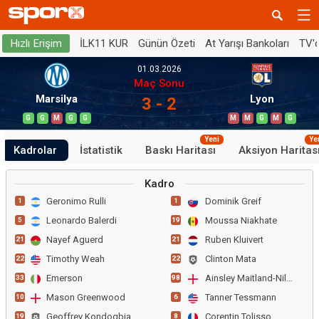
İLK11 KUR
Günün Özeti
At Yarışı Bankoları
TV'
Hızlı Erişim
01.03.2026
Maç Sonu
Marsilya
Lyon
3 - 2
G
G
M
G
G
M
M
G
M
G
Yeni
Ye
Kadrolar
İstatistik
Baskı Haritası
Aksiyon Haritas
Kadro
Geronimo Rulli
Dominik Greif
1
1
Leonardo Balerdi
Moussa Niakhate
5
19
Nayef Aguerd
Ruben Kluivert
21
21
Timothy Weah
Clinton Mata
22
22
Emerson
Ainsley Maitland-Niles
33
98
Mason Greenwood
Tanner Tessmann
10
6
Geoffrey Kondogbia
Corentin Tolisso
19
8