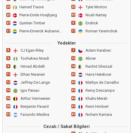
Hamed Traore
Tyler Morton
20
23
Pierre-Emile Hoejbjerg
Noah Nartey
23
99
Quinten Timber
Endrick
27
9
Pierre-Emerick Aubameyang
Roman Yaremchuk
17
77
Yedekler
CJ Egan-Riley
Adam Karabec
4
7
Tochukwu Nnadi
Abner
6
16
Himad Abdelli
Rachid Ghezzal
8
18
Ethan Nwaneri
Hans Hateboer
11
33
Jeffrey De Lange
Mathys de Carvalho
12
39
Igor Paixao
Remy Descamps
14
40
Arthur Vermeeren
Khalis Merah
18
44
Benjamin Pavard
Remi Himbert
28
45
Facundo Medina
Noham Kamara
32
85
Cezalı / Sakat Bilgileri