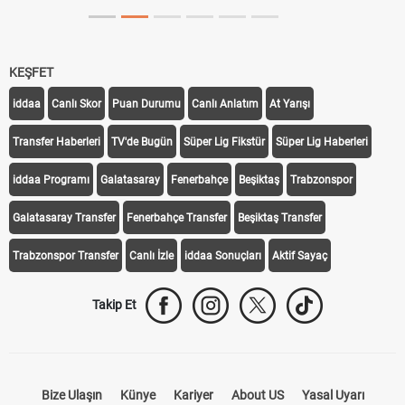
KEŞFET
iddaa
Canlı Skor
Puan Durumu
Canlı Anlatım
At Yarışı
Transfer Haberleri
TV'de Bugün
Süper Lig Fikstür
Süper Lig Haberleri
iddaa Programı
Galatasaray
Fenerbahçe
Beşiktaş
Trabzonspor
Galatasaray Transfer
Fenerbahçe Transfer
Beşiktaş Transfer
Trabzonspor Transfer
Canlı İzle
iddaa Sonuçları
Aktif Sayaç
Takip Et
Bize Ulaşın
Künye
Kariyer
About US
Yasal Uyarı