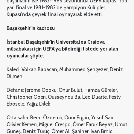
başarılarını ise 1982-1983 sezonunda UEFA Kupası'nda
yarı final ve 1981-1982'de Şampiyon Kulüpler
Kupası'nda çeyrek final oynayarak elde etti.
Başakşehir'in kadrosu
İstanbul Başakşehir'in Universitatea Craiova
müsabakası için UEFA'ya bildirdiği listede yer alan
oyuncular şöyle:
Kaleci: Volkan Babacan, Muhammed Şengezer, Deniz
Dilmen
Defans: Jerome Opoku, Onur Bulut, Hamza Güreler,
Christopher Operi, Ousseynou Ba, Leo Duarte, Festy
Ebosele, Yağız Dilek
Orta saha: Berat Özdemir, Onur Ergün, Yusuf Sarı,
Olivier Kemen, Miguel Crespo, Ömer Faruk Beyaz, Umut
Güneş, Deniz Türüç, Ömer Ali Şahiner, Ivan Brnic