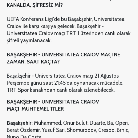
KANALDA, ŞİFRESİZ Mİ?
UEFA Konferans Ligi'de bu Başakşehir, Universitatea
Craiov ile karşı karşıya gelecek. Başakşehir -
Universitatea Craiov maçı TRT 1 üzerinden canlı olarak
şifreli yayınlanacak.
BAŞAKŞEHIR - UNIVERSITATEA CRAIOV MAÇI NE
ZAMAN, SAAT KAÇTA?
Başakşehir - Universitatea Craiov maçı 21 Ağustos
Perşembe günü saat 21:45'da oynanacak mücadele,
TRT Spor kanalından canlı olarak izlenebilecek.
BAŞAKŞEHIR - UNIVERSITATEA CRAIOV
MAÇI
MUHTEMEL 11'LER
Başakşehir:
Muhammed, Onur Bulut, Duarte, Ba, Operi,
Berat Özdemir, Yusuf Sarı, Shomurodov, Crespo, Brnic,
Nuno Da Costa