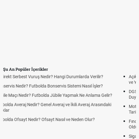
Şu An Popüler İçerikler
Açık Lise Kayıtları Ne Zaman 2026? AÖL 2. Dönem Kayıt Yenileme
ve Yeni Kayıt Tarihleri
DGS Sonuçları Ne Zaman Açıklanacak 2026? ÖSYM Sonuç Tarihini
Duyurdu
Motorine İndirim Var mı? Motorin Fiyatlarında Beklenen İndirim
Tarihi
Fındık Fiyatı Açıklandı mı? 2026 TMO Fındık Alım Fiyatları Belli
Oldu mu?
Sigaraya Zam Mı Geldi? Güncel JTI Sigara Fiyatları 2026