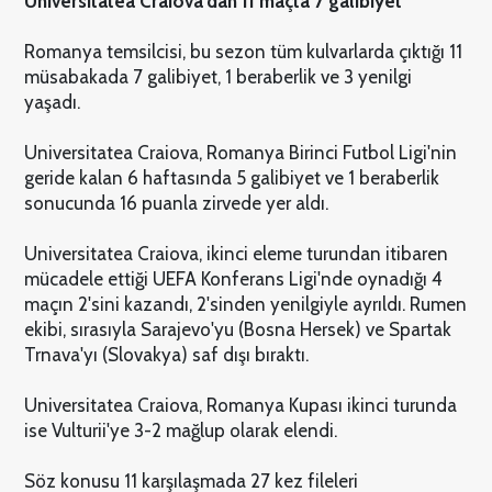
Universitatea Craiova'dan 11 maçta 7 galibiyet
Romanya temsilcisi, bu sezon tüm kulvarlarda çıktığı 11
müsabakada 7 galibiyet, 1 beraberlik ve 3 yenilgi
yaşadı.
Universitatea Craiova, Romanya Birinci Futbol Ligi'nin
geride kalan 6 haftasında 5 galibiyet ve 1 beraberlik
sonucunda 16 puanla zirvede yer aldı.
Universitatea Craiova, ikinci eleme turundan itibaren
mücadele ettiği UEFA Konferans Ligi'nde oynadığı 4
maçın 2'sini kazandı, 2'sinden yenilgiyle ayrıldı. Rumen
ekibi, sırasıyla Sarajevo'yu (Bosna Hersek) ve Spartak
Trnava'yı (Slovakya) saf dışı bıraktı.
Universitatea Craiova, Romanya Kupası ikinci turunda
ise Vulturii'ye 3-2 mağlup olarak elendi.
Söz konusu 11 karşılaşmada 27 kez fileleri