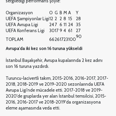
sergilediği performans şöyle:
Organizasyon
O
G
B
M
A
Y
UEFA Şampiyonlar Ligi
12
2
2
8
15
28
UEFA Avrupa Ligi
24
7
6
11
24
35
UEFA Konferans Ligi
30
17
9
4
61
27
90
TOPLAM
66
26
17
23
100
Avrupa'da iki kez son 16 turuna yükseldi
İstanbul Başakşehir, Avrupa kupalarında 2 kez adını
son 16 turuna yazdırdı.
Turuncu-lacivertli takım, 2015-2016, 2016-2017, 2017-
2018, 2018-2019 ve 2019-2020 sezonlarında UEFA
Avrupa Ligi'nde mücadele etti. 2017-2018 ve 2019-
2020'de gruplarda yer alan İstanbul temsilcisi, 2015-
2016, 2016-2017 ve 2018-2019'da organizasyona
eleme aşamasında veda etti.