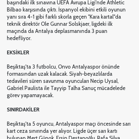
başındaki ilk sınavına UEFA Avrupa Ligi'nde Athletic
Bilbao karşısında çıktı. İspanyol ekibini etkili oyunun
yanı sıra 4-1 gibi farklı skorla geçen "Kara kartal"da
teknik direktör Ole Gunnar Solskjaer, ligdeki ilk
maçında da Antalya deplasmanında 3 puan
hedefliyor.
EKSİKLER
Beşiktaş'ta 3 futbolcu, Onvo Antalyaspor önünde
formasından uzak kalacak. Siyah-beyazlılarda
tedavileri süren savunma oyuncuları Necip Uysal,
Gabriel Paulista ile Tayyip Talha Sanuç mücadelede
görev yapamayacak.
SINIRDAKİLER
Beşiktaş'ta 5 oyuncu, Antalyaspor maçı öncesinde sarı
kart ceza sınırında yer alıyor. Ligde üçer sarı kartı
bulunan Mert Günok, Ersin Destanoğlu, Rafa Silva,