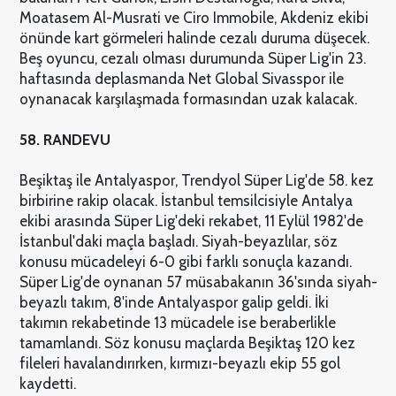
Moatasem Al-Musrati ve Ciro Immobile, Akdeniz ekibi
önünde kart görmeleri halinde cezalı duruma düşecek.
Beş oyuncu, cezalı olması durumunda Süper Lig'in 23.
haftasında deplasmanda Net Global Sivasspor ile
oynanacak karşılaşmada formasından uzak kalacak.
58. RANDEVU
Beşiktaş ile Antalyaspor, Trendyol Süper Lig'de 58. kez
birbirine rakip olacak. İstanbul temsilcisiyle Antalya
ekibi arasında Süper Lig'deki rekabet, 11 Eylül 1982'de
İstanbul'daki maçla başladı. Siyah-beyazlılar, söz
konusu mücadeleyi 6-0 gibi farklı sonuçla kazandı.
Süper Lig'de oynanan 57 müsabakanın 36'sında siyah-
beyazlı takım, 8'inde Antalyaspor galip geldi. İki
takımın rekabetinde 13 mücadele ise beraberlikle
tamamlandı. Söz konusu maçlarda Beşiktaş 120 kez
fileleri havalandırırken, kırmızı-beyazlı ekip 55 gol
kaydetti.