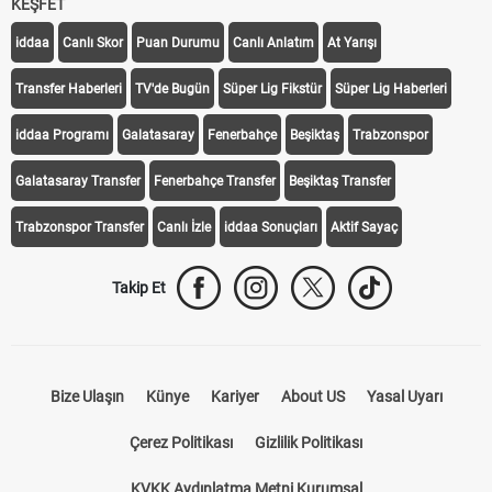
KEŞFET
iddaa
Canlı Skor
Puan Durumu
Canlı Anlatım
At Yarışı
Transfer Haberleri
TV'de Bugün
Süper Lig Fikstür
Süper Lig Haberleri
iddaa Programı
Galatasaray
Fenerbahçe
Beşiktaş
Trabzonspor
Galatasaray Transfer
Fenerbahçe Transfer
Beşiktaş Transfer
Trabzonspor Transfer
Canlı İzle
iddaa Sonuçları
Aktif Sayaç
Takip Et
Bize Ulaşın
Künye
Kariyer
About US
Yasal Uyarı
Çerez Politikası
Gizlilik Politikası
KVKK Aydınlatma Metni Kurumsal