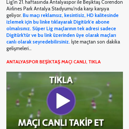
Lig'in 21. haftasında Antalyaspor ile Beşiktaş Corendon
Airlines Park Antalya Stadyumu'nda karşı karşıya
geliyor.
Bu maçı reklamsız, kesintisiz, HD kalitesinde
izlemek için bu linke tıklayarak Digitürk'e abone
olmalısınız. Süper Lig maçlarının tek adresi sadece
Digitürk'tür ve bu link üzerinden üye olarak maçları
canlı olarak seyredebilirsiniz.
İşte maçtan son dakika
gelişmeleri...
ANTALYASPOR BEŞİKTAŞ MAÇI CANLI, TIKLA