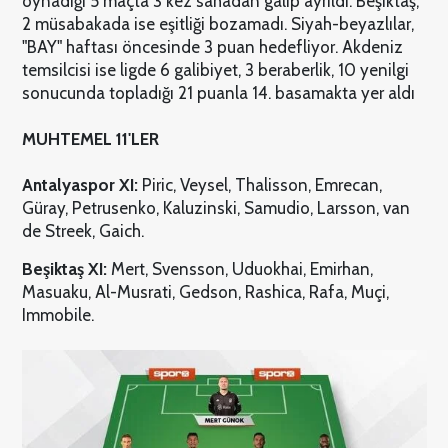
oynadığı 5 maçta 3 kez sahadan galip ayrıldı. Beşiktaş,
2 müsabakada ise eşitliği bozamadı. Siyah-beyazlılar,
"BAY" haftası öncesinde 3 puan hedefliyor. Akdeniz
temsilcisi ise ligde 6 galibiyet, 3 beraberlik, 10 yenilgi
sonucunda topladığı 21 puanla 14. basamakta yer aldı
MUHTEMEL 11'LER
Antalyaspor XI:
Piric, Veysel, Thalisson, Emrecan,
Güray, Petrusenko, Kaluzinski, Samudio, Larsson, van
de Streek, Gaich.
Beşiktaş XI:
Mert, Svensson, Uduokhai, Emirhan,
Masuaku, Al-Musrati, Gedson, Rashica, Rafa, Muçi,
Immobile.