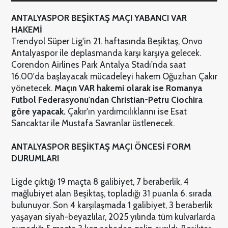
ANTALYASPOR BEŞİKTAŞ MAÇI YABANCI VAR
HAKEMİ
Trendyol Süper Lig'in 21. haftasında Beşiktaş, Onvo
Antalyaspor ile deplasmanda karşı karşıya gelecek.
Corendon Airlines Park Antalya Stadı'nda saat
16.00'da başlayacak mücadeleyi hakem Oğuzhan Çakır
yönetecek.
Maçın VAR hakemi olarak ise Romanya
Futbol Federasyonu'ndan Christian-Petru Ciochira
göre yapacak.
Çakır'ın yardımcılıklarını ise Esat
Sancaktar ile Mustafa Savranlar üstlenecek.
ANTALYASPOR BEŞİKTAŞ MAÇI ÖNCESİ FORM
DURUMLARI
Ligde çıktığı 19 maçta 8 galibiyet, 7 beraberlik, 4
mağlubiyet alan Beşiktaş, topladığı 31 puanla 6. sırada
bulunuyor. Son 4 karşılaşmada 1 galibiyet, 3 beraberlik
yaşayan siyah-beyazlılar, 2025 yılında tüm kulvarlarda