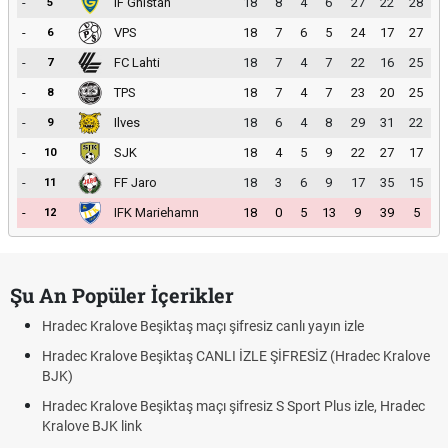
-
IF Gnistan
18
8
4
6
27
22
28
5
-
VPS
18
7
6
5
24
17
27
6
-
FC Lahti
18
7
4
7
22
16
25
7
-
TPS
18
7
4
7
23
20
25
8
-
Ilves
18
6
4
8
29
31
22
9
-
SJK
18
4
5
9
22
27
17
10
-
FF Jaro
18
3
6
9
17
35
15
11
-
IFK Mariehamn
18
0
5
13
9
39
5
12
Şu An Popüler İçerikler
Hradec Kralove Beşiktaş maçı şifresiz canlı yayın izle
Hradec Kralove Beşiktaş CANLI İZLE ŞİFRESİZ (Hradec Kralove
BJK)
Hradec Kralove Beşiktaş maçı şifresiz S Sport Plus izle, Hradec
Kralove BJK link