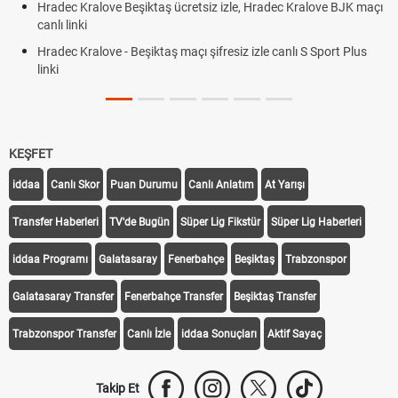
Hradec Kralove Beşiktaş ücretsiz izle, Hradec Kralove BJK maçı
canlı linki
Hradec Kralove - Beşiktaş maçı şifresiz izle canlı S Sport Plus
linki
KEŞFET
iddaa
Canlı Skor
Puan Durumu
Canlı Anlatım
At Yarışı
Transfer Haberleri
TV'de Bugün
Süper Lig Fikstür
Süper Lig Haberleri
iddaa Programı
Galatasaray
Fenerbahçe
Beşiktaş
Trabzonspor
Galatasaray Transfer
Fenerbahçe Transfer
Beşiktaş Transfer
Trabzonspor Transfer
Canlı İzle
iddaa Sonuçları
Aktif Sayaç
Takip Et