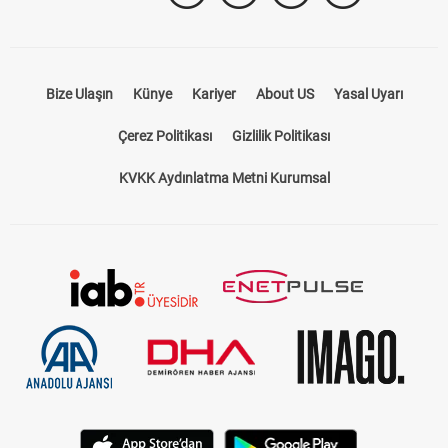
Bize Ulaşın
Künye
Kariyer
About US
Yasal Uyarı
Çerez Politikası
Gizlilik Politikası
KVKK Aydınlatma Metni Kurumsal