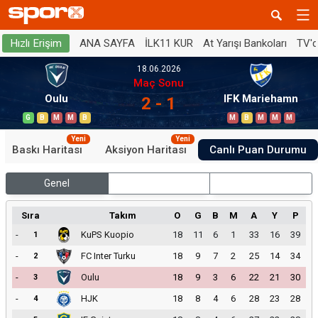
ANA SAYFA
İLK11 KUR
At Yarışı Bankoları
TV'
Hızlı Erişim
18.06.2026
Maç Sonu
Oulu
IFK Mariehamn
2 - 1
G
B
M
M
B
M
B
M
M
M
Yeni
Yeni
Baskı Haritası
Aksiyon Haritası
Canlı Puan Durumu
Genel
İç Saha
Dış Saha
Sıra
Takım
O
G
B
M
A
Y
P
-
KuPS Kuopio
18
11
6
1
33
16
39
1
-
FC Inter Turku
18
9
7
2
25
14
34
2
-
Oulu
18
9
3
6
22
21
30
3
-
HJK
18
8
4
6
28
23
28
4