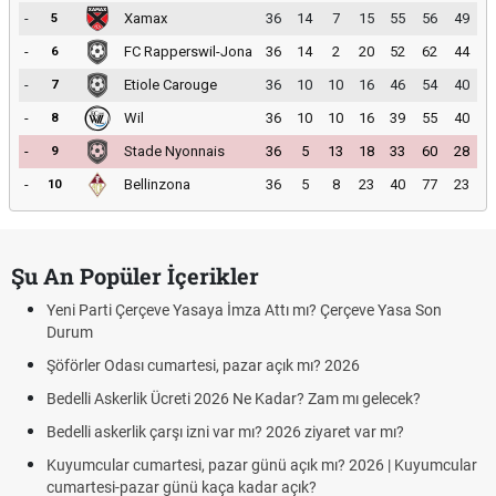
-
Xamax
36
14
7
15
55
56
49
5
-
FC Rapperswil-Jona
36
14
2
20
52
62
44
6
-
Etiole Carouge
36
10
10
16
46
54
40
7
-
Wil
36
10
10
16
39
55
40
8
-
Stade Nyonnais
36
5
13
18
33
60
28
9
-
Bellinzona
36
5
8
23
40
77
23
10
Şu An Popüler İçerikler
Yeni Parti Çerçeve Yasaya İmza Attı mı? Çerçeve Yasa Son
Durum
Şöförler Odası cumartesi, pazar açık mı? 2026
Bedelli Askerlik Ücreti 2026 Ne Kadar? Zam mı gelecek?
Bedelli askerlik çarşı izni var mı? 2026 ziyaret var mı?
Kuyumcular cumartesi, pazar günü açık mı? 2026 | Kuyumcular
cumartesi-pazar günü kaça kadar açık?