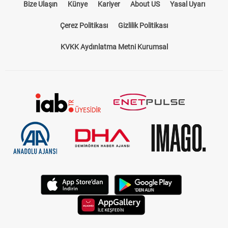
Bize Ulaşın
Künye
Kariyer
About US
Yasal Uyarı
Çerez Politikası
Gizlilik Politikası
KVKK Aydınlatma Metni Kurumsal