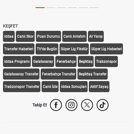
KEŞFET
iddaa
Canlı Skor
Puan Durumu
Canlı Anlatım
At Yarışı
Transfer Haberleri
TV'de Bugün
Süper Lig Fikstür
Süper Lig Haberleri
iddaa Programı
Galatasaray
Fenerbahçe
Beşiktaş
Trabzonspor
Galatasaray Transfer
Fenerbahçe Transfer
Beşiktaş Transfer
Trabzonspor Transfer
Canlı İzle
iddaa Sonuçları
Aktif Sayaç
Takip Et