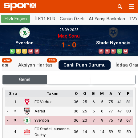
İLK11 KUR
Günün Özeti
At Yarışı Bankoları
TV'
Hızlı Erişim
28.09.2025
Maç Sonu
Yverdon
Stade Nyonnais
1 - 0
G
B
B
M
M
M
M
M
G
M
Yeni
Yeni
tası
Aksiyon Haritası
Canlı Puan Durumu
İddaa Oran
Genel
İç Saha
Dış Saha
Sıra
Takım
O
G
B
M
A
Y
P
-
FC Vaduz
36
25
6
5
75
41
81
1
-
Aarau
36
25
5
6
77
47
80
2
-
Yverdon
36
20
7
9
75
48
67
3
FC Stade Lausanne-
-
36
14
8
14
59
51
50
4
Ouchy