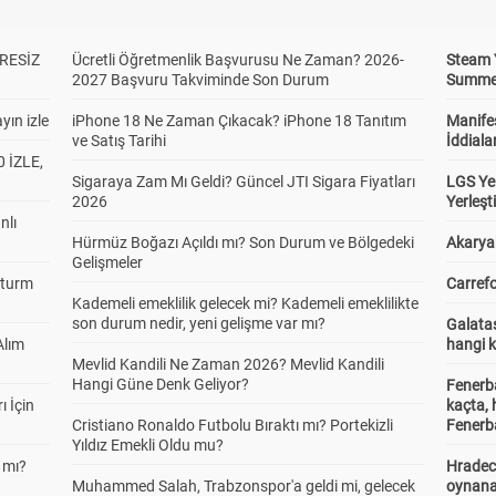
RESİZ
Ücretli Öğretmenlik Başvurusu Ne Zaman? 2026-
Steam 
2027 Başvuru Takviminde Son Durum
Summer 
yın izle
iPhone 18 Ne Zaman Çıkacak? iPhone 18 Tanıtım
Manifes
ve Satış Tarihi
İddiala
 İZLE,
Sigaraya Zam Mı Geldi? Güncel JTI Sigara Fiyatları
LGS Yer
2026
Yerleş
nlı
Hürmüz Boğazı Açıldı mı? Son Durum ve Bölgedeki
Akaryak
Gelişmeler
Sturm
Carrefo
Kademeli emeklilik gelecek mi? Kademeli emeklilikte
son durum nedir, yeni gelişme var mı?
Galatas
Alım
hangi 
Mevlid Kandili Ne Zaman 2026? Mevlid Kandili
Hangi Güne Denk Geliyor?
Fenerb
ı İçin
kaçta,
Cristiano Ronaldo Futbolu Bıraktı mı? Portekizli
Fenerba
Yıldız Emekli Oldu mu?
 mı?
Hradec
Muhammed Salah, Trabzonspor'a geldi mi, gelecek
oynana