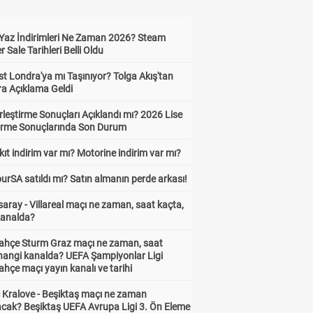
Yaz İndirimleri Ne Zaman 2026? Steam
Sale Tarihleri Belli Oldu
t Londra'ya mı Taşınıyor? Tolga Akış'tan
ra Açıklama Geldi
leştirme Sonuçları Açıklandı mı? 2026 Lise
tirme Sonuçlarında Son Durum
ıt indirim var mı? Motorine indirim var mı?
urSA satıldı mı? Satın almanın perde arkası!
aray - Villareal maçı ne zaman, saat kaçta,
kanalda?
ahçe Sturm Graz maçı ne zaman, saat
 hangi kanalda? UEFA Şampiyonlar Ligi
hçe maçı yayın kanalı ve tarihi
 Kralove - Beşiktaş maçı ne zaman
cak? Beşiktaş UEFA Avrupa Ligi 3. Ön Eleme