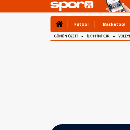
Futbol
Basketbol
GÜNÜN ÖZETİ
İLK 11'İNİ KUR
VOLEYB
CANLI ANLATIM
İNGİLTERE