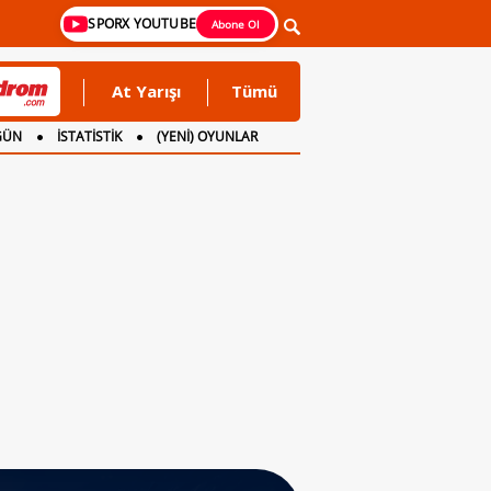
SPORX YOUTUBE
Abone Ol
At Yarışı
Tümü
GÜN
İSTATİSTİK
(YENİ) OYUNLAR