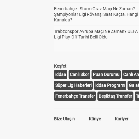
Fenerbahçe - Sturm Graz Maçı Ne Zaman?
Şampiyonlar Ligi Rövanşı Saat Kaçta, Hangi
Kanalda?
Trabzonspor Avrupa Maçı Ne Zaman? UEFA
Ligi Play-Off Tarihi Belli Oldu
Keşfet
iddaa
Canlı Skor
Puan Durumu
Canlı An
Süper Lig Haberleri
iddaa Programı
Gala
Fenerbahçe Transfer
Beşiktaş Transfer
T
Bize Ulaşın
Künye
Kariyer