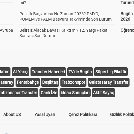
mi?
Turund
Polislik Başvurusu Ne Zaman 2026? PMYO,
Bugün 
POMEM ve PAEM Başvuru Takviminde Son Durum
2026
 Avrupa
Belirsiz Alacak Davası Kalktı mı? 12. Yargı Paketi
Öğrenci
Sonrası Son Durum
latım
At Yarışı
Transfer Haberleri
TV'de Bugün
Süper Lig Fikstür
tasaray
Fenerbahçe
Beşiktaş
Trabzonspor
Galatasaray Transfer
rabzonspor Transfer
Canlı İzle
iddaa Sonuçları
Aktif Sayaç
About US
Yasal Uyarı
Çerez Politikası
Gizlilik Politi