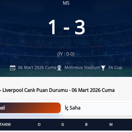
MS
1 - 3
(İY : 0-0)
06 Mart 2026 Cuma
Molineux Stadium
FA Cup
- Liverpool Canlı Puan Durumu - 06 Mart 2026 Cuma
el
İç Saha
TAKIM
O
G
B
M