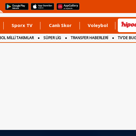
Sporx TV
Canlı Skor
Voleybol
OL MİLLİ TAKIMLAR
SÜPER LİG
TRANSFER HABERLERİ
TV'DE BU