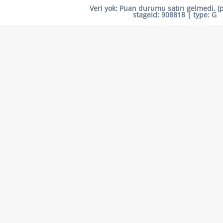
Veri yok:
Puan durumu satırı gelmedi. (
stageId:
908818
| type:
G