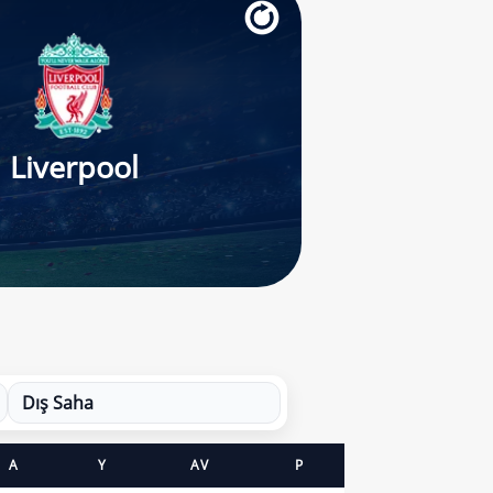
Liverpool
Dış Saha
A
Y
AV
P