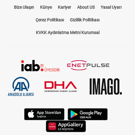
Bize Ulaşın
Künye
Kariyer
About US
Yasal Uyarı
Çerez Politikası
Gizlilik Politikası
KVKK Aydınlatma Metni Kurumsal