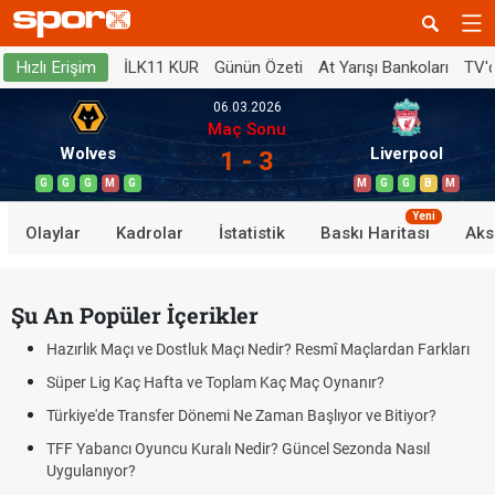
İLK11 KUR
Günün Özeti
At Yarışı Bankoları
TV'
Hızlı Erişim
06.03.2026
Maç Sonu
Wolves
Liverpool
1 - 3
G
G
G
M
G
M
G
G
B
M
Yeni
Olaylar
Kadrolar
İstatistik
Baskı Haritası
Aks
Şu An Popüler İçerikler
Hazırlık Maçı ve Dostluk Maçı Nedir? Resmî Maçlardan Farkları
Süper Lig Kaç Hafta ve Toplam Kaç Maç Oynanır?
Türkiye'de Transfer Dönemi Ne Zaman Başlıyor ve Bitiyor?
TFF Yabancı Oyuncu Kuralı Nedir? Güncel Sezonda Nasıl
Uygulanıyor?