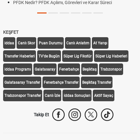
PFDK Nedir? PFDK Açılımı, Görevleri ve Karar Süreci
KEŞFET
iddaa
Canlı Skor
Puan Durumu
Canlı Anlatım
At Yarışı
Transfer Haberleri
TV'de Bugün
Süper Lig Fikstür
Süper Lig Haberleri
iddaa Programı
Galatasaray
Fenerbahçe
Beşiktaş
Trabzonspor
Galatasaray Transfer
Fenerbahçe Transfer
Beşiktaş Transfer
Trabzonspor Transfer
Canlı İzle
iddaa Sonuçları
Aktif Sayaç
Takip Et