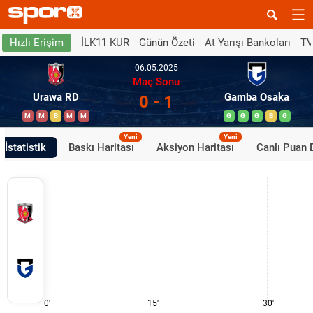
İLK11 KUR
Günün Özeti
At Yarışı Bankoları
TV
Hızlı Erişim
06.05.2025
Maç Sonu
Urawa RD
Gamba Osaka
0 - 1
M
M
B
M
M
G
G
G
B
G
Yeni
Yeni
İstatistik
Baskı Haritası
Aksiyon Haritası
Canlı Puan
0'
15'
30'