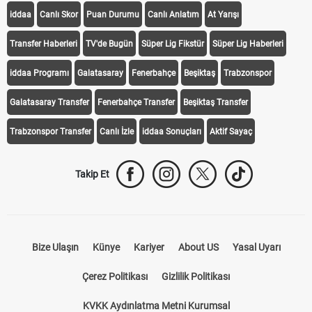
iddaa
Canlı Skor
Puan Durumu
Canlı Anlatım
At Yarışı
Transfer Haberleri
TV'de Bugün
Süper Lig Fikstür
Süper Lig Haberleri
iddaa Programı
Galatasaray
Fenerbahçe
Beşiktaş
Trabzonspor
Galatasaray Transfer
Fenerbahçe Transfer
Beşiktaş Transfer
Trabzonspor Transfer
Canlı İzle
iddaa Sonuçları
Aktif Sayaç
Takip Et
Bize Ulaşın
Künye
Kariyer
About US
Yasal Uyarı
Çerez Politikası
Gizlilik Politikası
KVKK Aydınlatma Metni Kurumsal