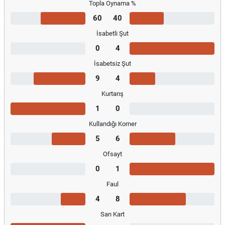
Topla Oynama %
60
40
İsabetli Şut
0
4
İsabetsiz Şut
9
4
Kurtarış
1
0
Kullandığı Korner
5
6
Ofsayt
0
1
Faul
4
8
Sarı Kart