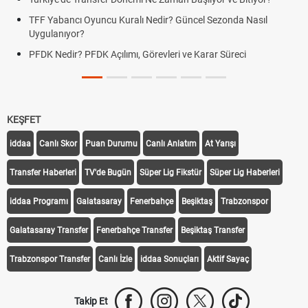
TFF Yabancı Oyuncu Kuralı Nedir? Güncel Sezonda Nasıl
Uygulanıyor?
PFDK Nedir? PFDK Açılımı, Görevleri ve Karar Süreci
KEŞFET
iddaa
Canlı Skor
Puan Durumu
Canlı Anlatım
At Yarışı
Transfer Haberleri
TV'de Bugün
Süper Lig Fikstür
Süper Lig Haberleri
iddaa Programı
Galatasaray
Fenerbahçe
Beşiktaş
Trabzonspor
Galatasaray Transfer
Fenerbahçe Transfer
Beşiktaş Transfer
Trabzonspor Transfer
Canlı İzle
iddaa Sonuçları
Aktif Sayaç
Takip Et