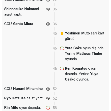
Shinnosuke Nakatani
36'
asist yaptı.
GOL!
Genta Miura
36'
Yoshinori Muto
sarı kart
45'
gördü
Yuta Goke
oyun dışında.
46'
Yerine
Matheus Thuler
oyunda.
Ren Komatsu
oyun
46'
dışında. Yerine
Yuya
Osako
oyunda.
GOL!
Harumi Minamino
52'
Ryo Hatsuse
asist yaptı.
52'
Rin Mito
oyun dışında.
58'