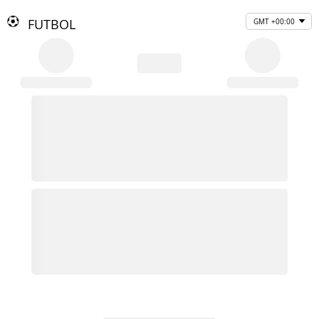
FUTBOL
GMT +00:00