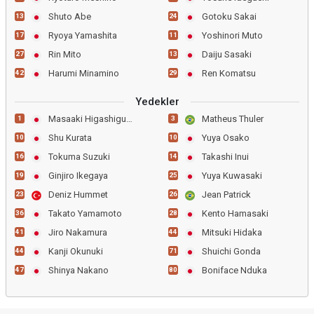
Shuto Abe
Gotoku Sakai
13
24
Ryoya Yamashita
Yoshinori Muto
17
11
Rin Mito
Daiju Sasaki
27
13
Harumi Minamino
Ren Komatsu
42
29
Yedekler
Masaaki Higashiguchi
Matheus Thuler
1
3
Shu Kurata
Yuya Osako
10
10
Tokuma Suzuki
Takashi Inui
16
14
Ginjiro Ikegaya
Yuya Kuwasaki
19
25
Deniz Hummet
Jean Patrick
23
26
Takato Yamamoto
Kento Hamasaki
36
28
Jiro Nakamura
Mitsuki Hidaka
41
44
Kanji Okunuki
Shuichi Gonda
44
71
Shinya Nakano
Boniface Nduka
47
80