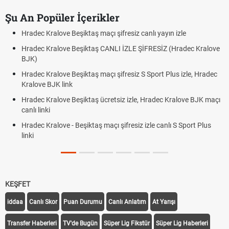
Şu An Popüler İçerikler
Hradec Kralove Beşiktaş maçı şifresiz canlı yayın izle
Hradec Kralove Beşiktaş CANLI İZLE ŞİFRESİZ (Hradec Kralove
BJK)
Hradec Kralove Beşiktaş maçı şifresiz S Sport Plus izle, Hradec
Kralove BJK link
Hradec Kralove Beşiktaş ücretsiz izle, Hradec Kralove BJK maçı
canlı linki
Hradec Kralove - Beşiktaş maçı şifresiz izle canlı S Sport Plus
linki
KEŞFET
iddaa
Canlı Skor
Puan Durumu
Canlı Anlatım
At Yarışı
Transfer Haberleri
TV'de Bugün
Süper Lig Fikstür
Süper Lig Haberleri