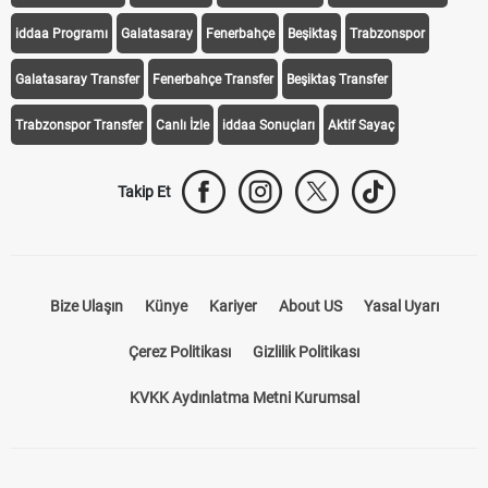
iddaa Programı
Galatasaray
Fenerbahçe
Beşiktaş
Trabzonspor
Galatasaray Transfer
Fenerbahçe Transfer
Beşiktaş Transfer
Trabzonspor Transfer
Canlı İzle
iddaa Sonuçları
Aktif Sayaç
Takip Et
Bize Ulaşın
Künye
Kariyer
About US
Yasal Uyarı
Çerez Politikası
Gizlilik Politikası
KVKK Aydınlatma Metni Kurumsal