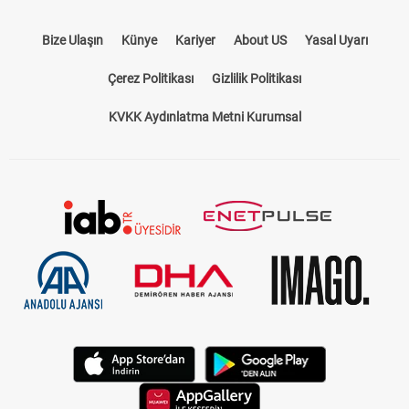
Bize Ulaşın
Künye
Kariyer
About US
Yasal Uyarı
Çerez Politikası
Gizlilik Politikası
KVKK Aydınlatma Metni Kurumsal