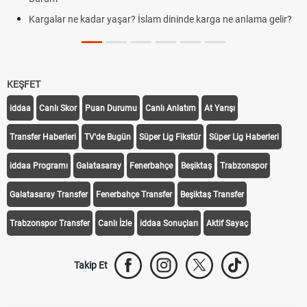
Kargalar ne kadar yaşar? İslam dininde karga ne anlama gelir?
KEŞFET
iddaa
Canlı Skor
Puan Durumu
Canlı Anlatım
At Yarışı
Transfer Haberleri
TV'de Bugün
Süper Lig Fikstür
Süper Lig Haberleri
iddaa Programı
Galatasaray
Fenerbahçe
Beşiktaş
Trabzonspor
Galatasaray Transfer
Fenerbahçe Transfer
Beşiktaş Transfer
Trabzonspor Transfer
Canlı İzle
iddaa Sonuçları
Aktif Sayaç
Takip Et