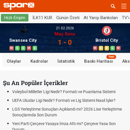
İLK11 KUR
Günün Özeti
At Yarışı Bankoları
TV'
Hızlı Erişim
21.02.2026
Maç Sonu
Swansea City
Bristol City
1 - 0
M
G
G
M
G
M
B
B
G
M
Yeni
Olaylar
Kadrolar
İstatistik
Baskı Haritası
Aks
Şu An Popüler İçerikler
Voleybol Milletler Ligi Nedir? Formatı ve Puanlama Sistemi
UEFA Uluslar Ligi Nedir? Formatı ve Lig Sistemi Nasıl İşler?
LGS Yerleştirme Sonuçları Açıklandı mı? 2026 Lise Yerleştirme
Sonuçlarında Son Durum
Yeni Parti Çerçeve Yasaya İmza Attı mı? Çerçeve Yasa Son
Durum